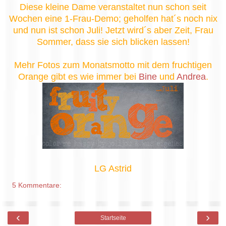
Diese kleine Dame veranstaltet nun schon seit
Wochen eine 1-Frau-Demo; geholfen hat´s noch nix
und nun ist schon Juli! Jetzt wird´s aber Zeit, Frau
Sommer, dass sie sich blicken lassen!
Mehr Fotos zum Monatsmotto mit dem fruchtigen
Orange gibt es wie immer bei
Bine
und
Andrea
.
LG Astrid
5 Kommentare:
‹
›
Startseite