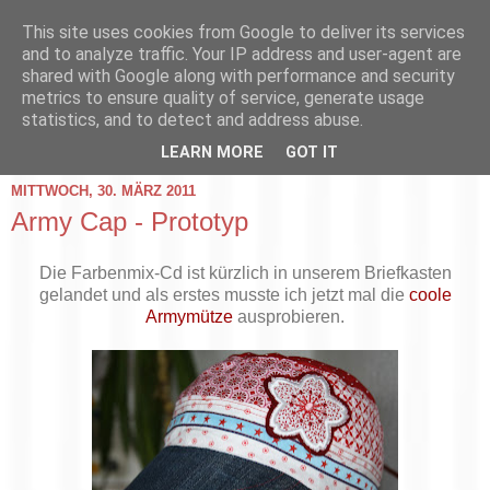
This site uses cookies from Google to deliver its services
and to analyze traffic. Your IP address and user-agent are
shared with Google along with performance and security
metrics to ensure quality of service, generate usage
statistics, and to detect and address abuse.
▼
LEARN MORE
GOT IT
MITTWOCH, 30. MÄRZ 2011
Army Cap - Prototyp
Die Farbenmix-Cd ist kürzlich in unserem Briefkasten
gelandet und als erstes musste ich jetzt mal die
coole
Armymütze
ausprobieren.