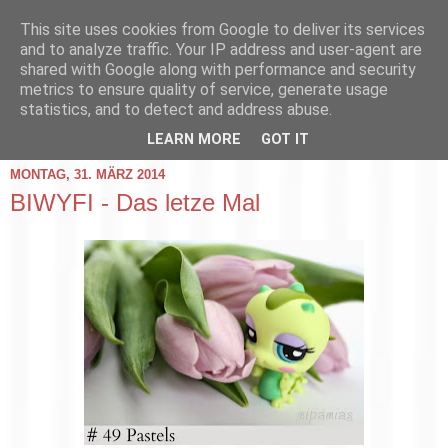
This site uses cookies from Google to deliver its services
and to analyze traffic. Your IP address and user-agent are
shared with Google along with performance and security
metrics to ensure quality of service, generate usage
statistics, and to detect and address abuse.
▼
LEARN MORE
GOT IT
MONTAG, 31. MÄRZ 2014
BIWYFI - Das letze Mal