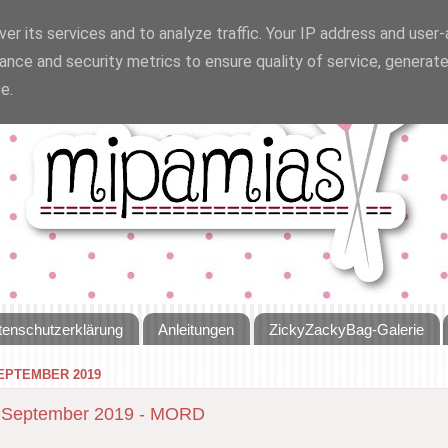
er its services and to analyze traffic. Your IP address and user
ance and security metrics to ensure quality of service, generat
e.
tenschutzerklärung
Anleitungen
ZickyZackyBag-Galerie
SEPTEMBER 2019
im September 2019 - MORD