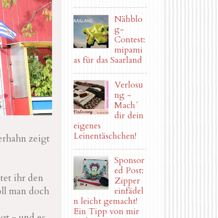
Nähblo
g-
Contest:
mipami
as für das Saarland
Verlosu
ng -
Mach´
dir dein
eigenes
Leinentäschchen!
erhahn zeigt
Sponsor
ed Post:
et ihr den
Zipper
oll man doch
einfädel
n leicht gemacht!
Ein Tipp von mir
gt - und es