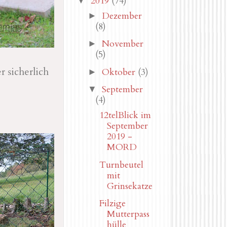
2019
(74)
▼
Dezember
►
(8)
November
►
(5)
 sicherlich
Oktober
(3)
►
September
▼
(4)
12telBlick im
September
2019 -
MORD
Turnbeutel
mit
Grinsekatze
Filzige
Mutterpass
hülle