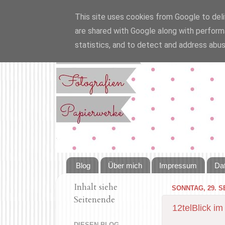
This site uses cookies from Google to deliv
are shared with Google along with perform
statistics, and to detect and address abus
Blog
Über mich
Impressum
Da
Inhalt siehe
SONNTAG, 29. 
Seitenende
12telBlick 
DIESEN BLOG