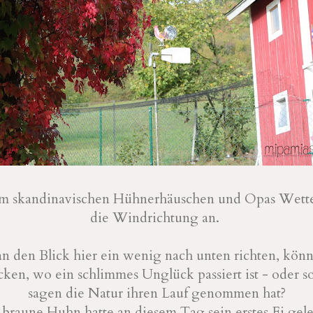
zum skandinavischen Hühnerhäuschen und Opas Wett
die Windrichtung an.
 den Blick hier ein wenig nach unten richten, könnt
icken, wo ein schlimmes Unglück passiert ist - oder s
sagen die Natur ihren Lauf genommen hat?
 braune Huhn hatte an diesem Tag sein erstes Ei gele