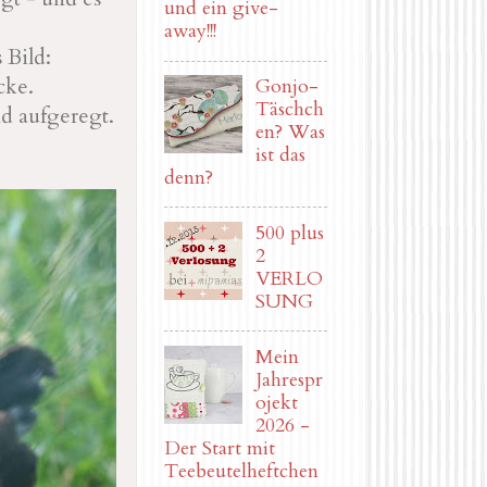
und ein give-
away!!!
 Bild:
cke.
Gonjo-
Täschch
d aufgeregt.
en? Was
ist das
denn?
500 plus
2
VERLO
SUNG
Mein
Jahrespr
ojekt
2026 -
Der Start mit
Teebeutelheftchen