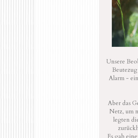
Unsere Beob
Beutezug 
Alarm - ei
Aber das G
Netz, um n
legten di
zurück
Es gab eine