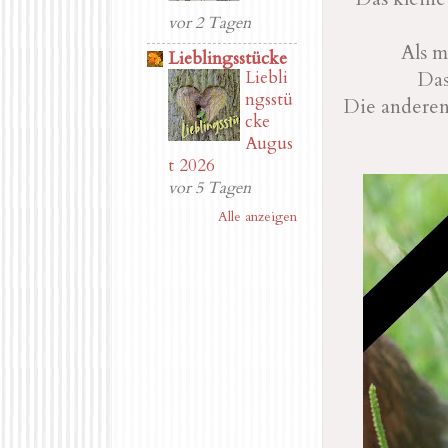
vor 2 Tagen
Als m
Lieblingsstücke
Liebli
Das
ngsstü
Die anderen
cke
Augus
t 2026
vor 5 Tagen
Alle anzeigen