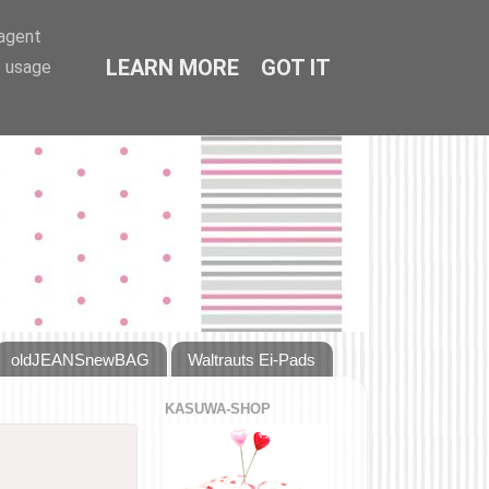
-agent
LEARN MORE
GOT IT
e usage
oldJEANSnewBAG
Waltrauts Ei-Pads
KASUWA-SHOP