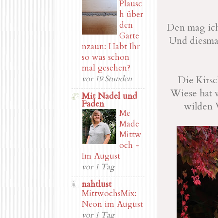
Plausc
h über
den
Den mag ich
Garte
Und diesmal
nzaun: Habt Ihr
so was schon
mal gesehen?
vor 19 Stunden
Die Kirsc
Wiese hat 
Mit Nadel und
Faden
wilden 
Me
Made
Mittw
och -
Im August
vor 1 Tag
nahtlust
MittwochsMix:
Neon im August
vor 1 Tag