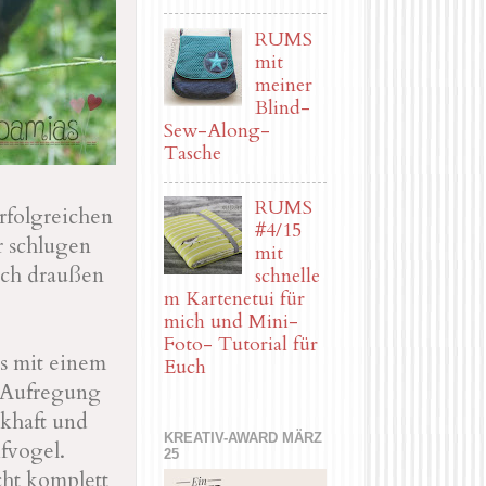
RUMS
mit
meiner
Blind-
Sew-Along-
Tasche
RUMS
rfolgreichen
#4/15
 schlugen
mit
ach draußen
schnelle
m Kartenetui für
mich und Mini-
Foto- Tutorial für
s mit einem
Euch
r Aufregung
ckhaft und
KREATIV-AWARD MÄRZ
fvogel.
25
cht komplett