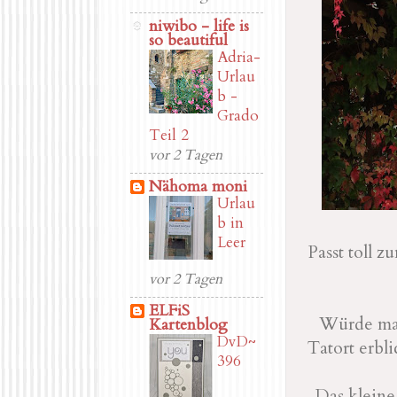
niwibo - life is
so beautiful
Adria-
Urlau
b -
Grado
Teil 2
vor 2 Tagen
Nähoma moni
Urlau
b in
Leer
Passt toll 
vor 2 Tagen
ELFiS
Würde man
Kartenblog
DvD~
Tatort erbl
396
Das kleine