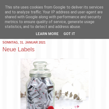
This site uses cookies from Google to deliver its services
and to analyze traffic. Your IP address and user-agent are
shared with Google along with performance and security
metrics to ensure quality of service, generate usage
statistics, and to detect and address abuse.
▼
LEARN MORE
GOT IT
SONNTAG, 31. JANUAR 2021
Neue Labels