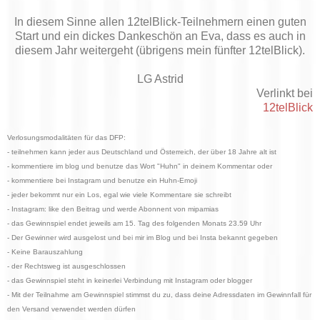
In diesem Sinne allen 12telBlick-Teilnehmern einen guten
Start und ein dickes Dankeschön an Eva, dass es auch in
diesem Jahr weitergeht (übrigens mein fünfter 12telBlick).
LG Astrid
Verlinkt bei
12telBlick
Verlosungsmodalitäten für das DFP:
- teilnehmen kann jeder aus Deutschland und Österreich, der über 18 Jahre alt ist
- kommentiere im blog und benutze das Wort "Huhn" in deinem Kommentar oder
- kommentiere bei Instagram und benutze ein Huhn-Emoji
- jeder bekommt nur ein Los, egal wie viele Kommentare sie schreibt
- Instagram: like den Beitrag und werde Abonnent von mipamias
- das Gewinnspiel endet jeweils am 15. Tag des folgenden Monats 23.59 Uhr
- Der Gewinner wird ausgelost und bei mir im Blog und bei Insta bekannt gegeben
- Keine Barauszahlung
- der Rechtsweg ist ausgeschlossen
- das Gewinnspiel steht in keinerlei Verbindung mit Instagram oder blogger
- Mit der Teilnahme am Gewinnspiel stimmst du zu, dass deine Adressdaten im Gewinnfall für
den Versand verwendet werden dürfen