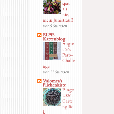
spät
als
nie,
mein Junistrauß
vor 5 Stunden
ELFiS
Kartenblog
Augus
t 26:
Farb-
Challe
nge
vor 11 Stunden
Valomea's
Flickenkiste
Bingo
2026:
Garte
nglüc
k