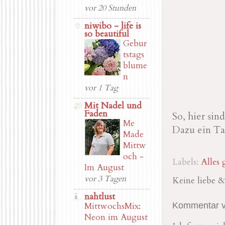
vor 20 Stunden
niwibo - life is
so beautiful
Gebur
tstags
blume
n
vor 1 Tag
Mit Nadel und
Faden
So, hier sin
Me
Dazu ein Ta
Made
Mittw
och -
Labels:
Alles 
Im August
vor 3 Tagen
Keine liebe 
nahtlust
MittwochsMix:
Kommentar ve
Neon im August