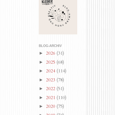
BLOG-ARCHIV
2026
(31)
►
2025
(68)
►
2024
(114)
►
2023
(78)
►
2022
(51)
►
2021
(110)
►
2020
(75)
►