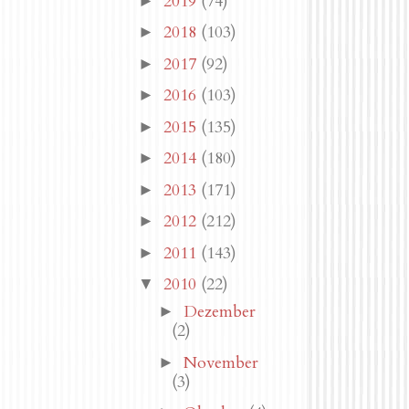
2019
(74)
►
2018
(103)
►
2017
(92)
►
2016
(103)
►
2015
(135)
►
2014
(180)
►
2013
(171)
►
2012
(212)
►
2011
(143)
►
2010
(22)
▼
Dezember
►
(2)
November
►
(3)