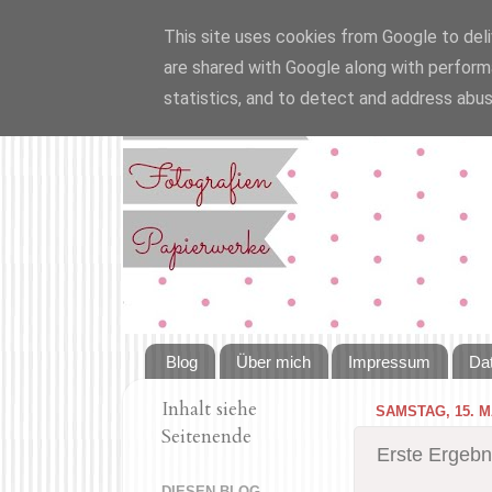
This site uses cookies from Google to deliv
are shared with Google along with perform
statistics, and to detect and address abus
Blog
Über mich
Impressum
Da
Inhalt siehe
SAMSTAG, 15. M
Seitenende
Erste Ergebn
DIESEN BLOG