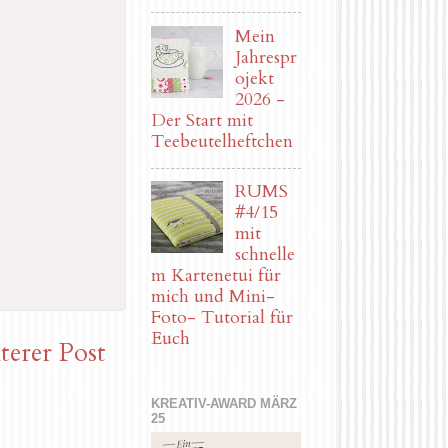
Mein
Jahrespr
ojekt
2026 -
Der Start mit
Teebeutelheftchen
RUMS
#4/15
mit
schnelle
m Kartenetui für
mich und Mini-
Foto- Tutorial für
Euch
terer Post
KREATIV-AWARD MÄRZ
25