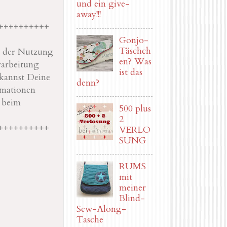
und ein give-
away!!!
++++++++++
Gonjo-
Täschch
it der Nutzung
en? Was
rarbeitung
ist das
kannst Deine
denn?
rmationen
r beim
500 plus
2
++++++++++
VERLO
SUNG
RUMS
mit
meiner
Blind-
Sew-Along-
Tasche