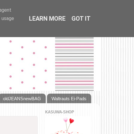
-agent
LEARN MORE
GOT IT
e usage
oldJEANSnewBAG
Waltrauts Ei-Pads
KASUWA-SHOP