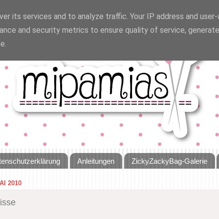
er its services and to analyze traffic. Your IP address and user
ance and security metrics to ensure quality of service, generat
e.
tenschutzerklärung
Anleitungen
ZickyZackyBag-Galerie
AI 2010
isse