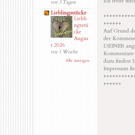
Ich freue mi
vor 3 Tagen
Lieblingsstücke
++++++++++
Liebli
++++++
ngsstü
Auf Grund der
cke
der Kommenta
Augus
t 2026
DEINER angeg
vor 1 Woche
Kommentare na
dazu findest 
Alle anzeigen
Impressum fi
++++++++++
++++++