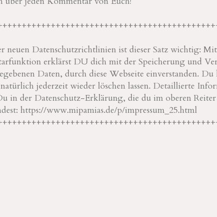
ch über jeden Kommentar von Euch!
+++++++++++++++++++++++++++++++++++++++++++++
 neuen Datenschutzrichtlinien ist dieser Satz wichtig: M
rfunktion erklärst DU dich mit der Speicherung und Ve
ebenen Daten, durch diese Webseite einverstanden. Du 
türlich jederzeit wieder löschen lassen. Detaillierte Info
Du in der Datenschutz-Erklärung, die du im oberen Reite
ndest: https://www.mipamias.de/p/impressum_25.html
+++++++++++++++++++++++++++++++++++++++++++++