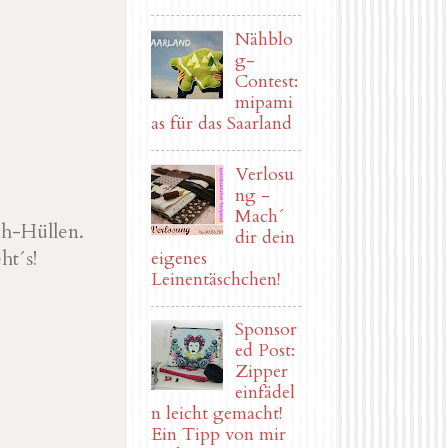
Nähblo
g-
Contest:
mipami
as für das Saarland
Verlosu
ng -
Mach´
ch-Hüllen.
dir dein
ht´s!
eigenes
Leinentäschchen!
Sponsor
ed Post:
Zipper
einfädel
n leicht gemacht!
Ein Tipp von mir