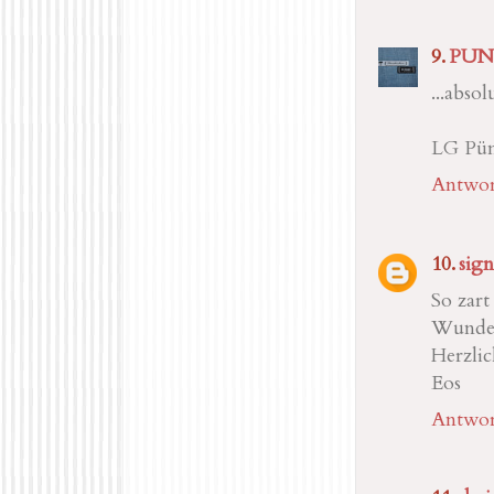
PUN
...absol
LG Pün
Antwor
sig
So zart
Wunder
Herzlic
Eos
Antwor