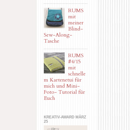
RUMS
mit
meiner
Blind-
Sew-Along-
Tasche
RUMS
#4/15
mit
schnelle
m Kartenetui für
mich und Mini-
Foto- Tutorial für
Euch
KREATIV-AWARD MÄRZ
25