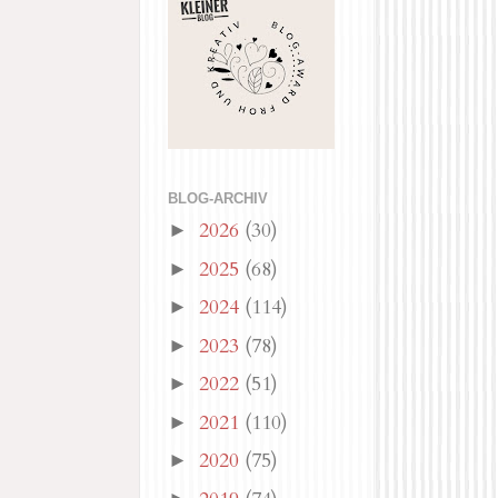
BLOG-ARCHIV
2026
(30)
►
2025
(68)
►
2024
(114)
►
2023
(78)
►
2022
(51)
►
2021
(110)
►
2020
(75)
►