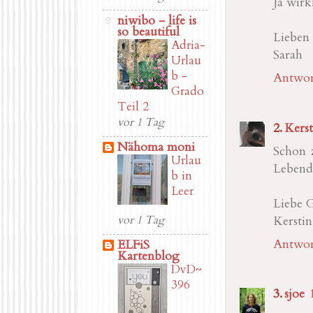
Ja wirk
niwibo - life is
so beautiful
Lieben
Adria-
Sarah
Urlau
b -
Antwor
Grado
Teil 2
vor 1 Tag
Kerst
Nähoma moni
Schon z
Urlau
Lebendi
b in
Leer
Liebe 
vor 1 Tag
Kerstin
Antwor
ELFiS
Kartenblog
DvD~
396
sjoe