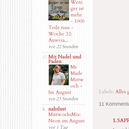
Weni
ger ist
mehr
- 1000
Teile raus -
Woche 32:
Auweia...
vor 22 Stunden
Mit Nadel und
Faden
Me
Made
Mittw
och -
Labels:
Alles 
Im August
vor 23 Stunden
11 Kommenta
nahtlust
MittwochsMix:
SAPR
Neon im August
vor 1 Tag