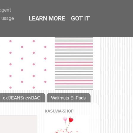
-agent
LEARN MORE
GOT IT
e usage
oldJEANSnewBAG
Waltrauts Ei-Pads
KASUWA-SHOP