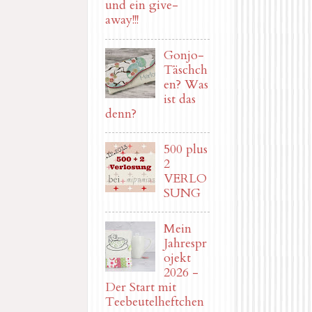
und ein give-
away!!!
Gonjo-
Täschch
en? Was
ist das
denn?
500 plus
2
VERLO
SUNG
Mein
Jahrespr
ojekt
2026 -
Der Start mit
Teebeutelheftchen