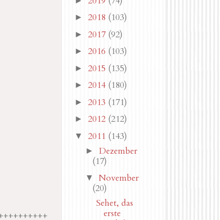
2019
(74)
►
2018
(103)
►
2017
(92)
►
2016
(103)
►
2015
(135)
►
2014
(180)
►
2013
(171)
►
2012
(212)
►
2011
(143)
▼
Dezember
►
(17)
November
▼
(20)
Sehet, das
erste
++++++++++