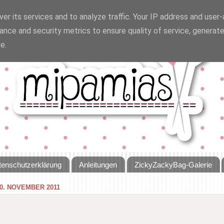
er its services and to analyze traffic. Your IP address and user
ance and security metrics to ensure quality of service, generat
e.
tenschutzerklärung
Anleitungen
ZickyZackyBag-Galerie
0. NOVEMBER 2011