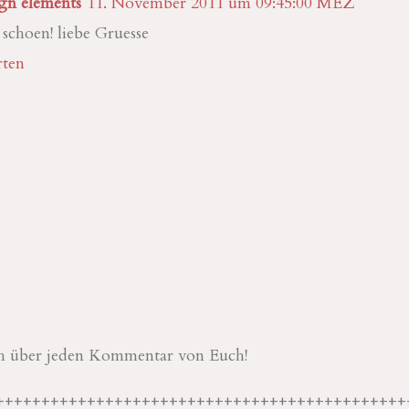
ign elements
11. November 2011 um 09:45:00 MEZ
 schoen! liebe Gruesse
ten
ch über jeden Kommentar von Euch!
+++++++++++++++++++++++++++++++++++++++++++++