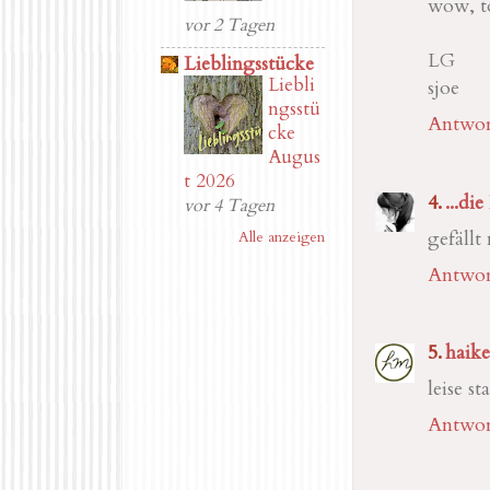
wow, tol
vor 2 Tagen
LG
Lieblingsstücke
Liebli
sjoe
ngsstü
Antwor
cke
Augus
t 2026
...die
vor 4 Tagen
gefällt
Alle anzeigen
Antwor
haik
leise s
Antwor