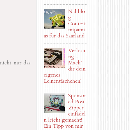
Nähblo
g-
Contest:
mipami
as für das Saarland
Verlosu
ng -
nicht nur das
Mach´
dir dein
eigenes
Leinentäschchen!
Sponsor
ed Post:
Zipper
einfädel
n leicht gemacht!
Ein Tipp von mir