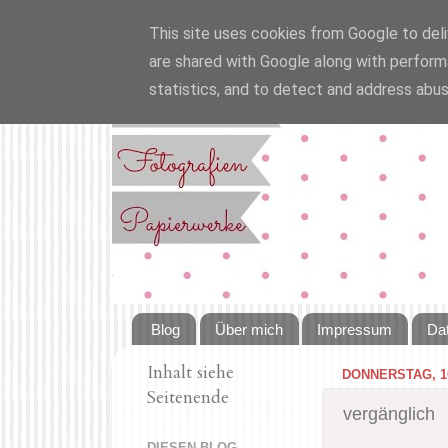
This site uses cookies from Google to deliv
are shared with Google along with perform
statistics, and to detect and address abus
Blog
Über mich
Impressum
Da
Inhalt siehe
DONNERSTAG, 1
Seitenende
vergänglich
DIESEN BLOG