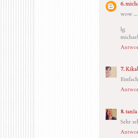
mich
wow ...
lg
michae
Antwor
Kika
Einfach
Antwor
tanïa
Sehr se
Antwor