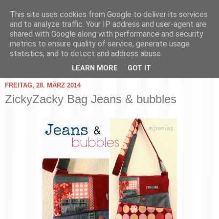
This site uses cookies from Google to deliver its services
and to analyze traffic. Your IP address and user-agent are
shared with Google along with performance and security
metrics to ensure quality of service, generate usage
statistics, and to detect and address abuse.
▼
LEARN MORE
GOT IT
FREITAG, 28. MÄRZ 2014
ZickyZacky Bag Jeans & bubbles