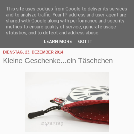
This site uses cookies from Google to deliver its services
and to analyze traffic. Your IP address and user-agent are
shared with Google along with performance and security
metrics to ensure quality of service, generate usage
statistics, and to detect and address abuse.
▼
LEARN MORE
GOT IT
DIENSTAG, 23. DEZEMBER 2014
Kleine Geschenke...ein Täschchen