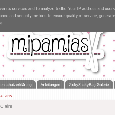
er its services and to analyze traffic. Your IP address and user
ance and security metrics to ensure quality of service, generat
e.
tenschutzerklärung
Anleitungen
ZickyZackyBag-Galerie
AI 2015
 Claire