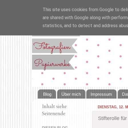
This site uses cookies from Google to deliv
are shared with Google along with perform
statistics, and to detect and address abus
Blog
Über mich
Impressum
Da
Inhalt siehe
DIENSTAG, 12. M
Seitenende
Stifterolle für
DIESEN BLOG