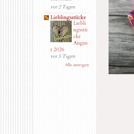
vor 2 Tagen
Lieblingsstücke
Liebli
ngsstü
cke
Augus
t 2026
vor 5 Tagen
Alle anzeigen