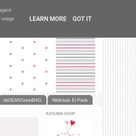
-agent
LEARN MORE
GOT IT
e usage
oldJEANSnewBAG
Waltrauts Ei-Pads
KASUWA-SHOP