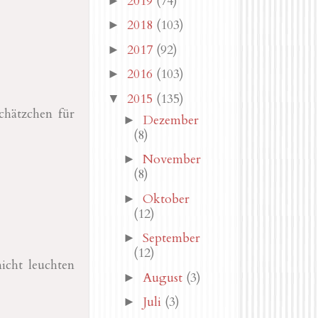
2019
(74)
►
2018
(103)
►
2017
(92)
►
2016
(103)
►
2015
(135)
▼
schätzchen für
Dezember
►
(8)
November
►
(8)
Oktober
►
(12)
September
►
(12)
icht leuchten
August
(3)
►
Juli
(3)
►