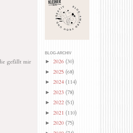
BLOG-ARCHIV
2026
(30)
ie gefällt mir
►
2025
(68)
►
2024
(114)
►
2023
(78)
►
2022
(51)
►
2021
(110)
►
2020
(75)
►