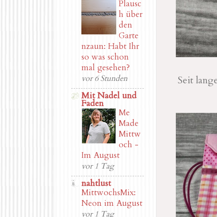
Plausc
h über
den
Garte
nzaun: Habt Ihr
so was schon
mal gesehen?
vor 6 Stunden
Seit lang
Mit Nadel und
Faden
Me
Made
Mittw
och -
Im August
vor 1 Tag
nahtlust
MittwochsMix:
Neon im August
vor 1 Tag