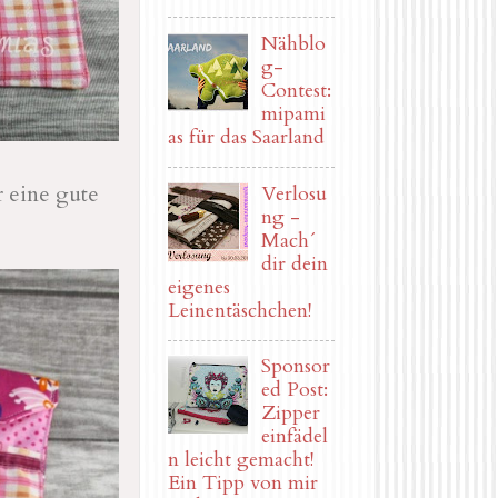
Nähblo
g-
Contest:
mipami
as für das Saarland
 eine gute
Verlosu
ng -
Mach´
dir dein
eigenes
Leinentäschchen!
Sponsor
ed Post:
Zipper
einfädel
n leicht gemacht!
Ein Tipp von mir