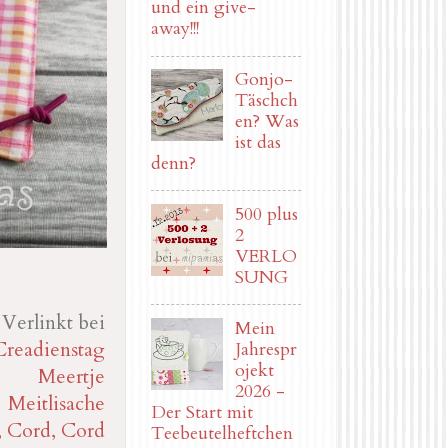
und ein give-
away!!!
Gonjo-
Täschch
en? Was
ist das
denn?
500 plus
2
VERLO
SUNG
Verlinkt bei
Mein
Creadienstag
Jahrespr
ojekt
Meertje
2026 -
Meitlisache
Der Start mit
, Cord, Cord
Teebeutelheftchen