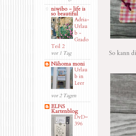
niwibo - life is
so beautiful
Adria-
Urlau
b -
Grado
Teil 2
So kann d
vor 1 Tag
Nähoma moni
Urlau
b in
Leer
vor 2 Tagen
ELFiS
Kartenblog
DvD~
396