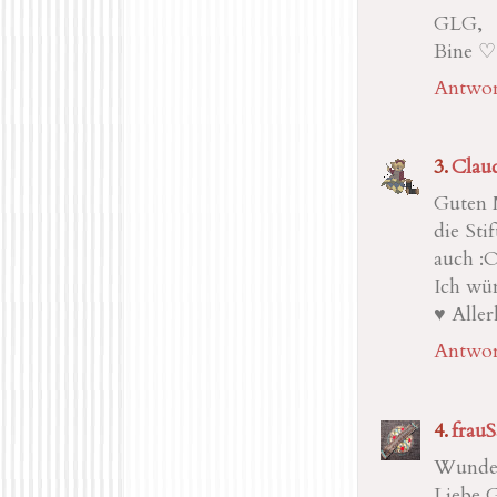
GLG,
Bine ♡
Antwor
Clau
Guten M
die Sti
auch :
Ich wün
♥ Aller
Antwor
frau
Wunder
Liebe 