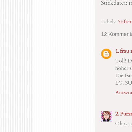
Stickdatei:
Labels:
Stifter
12 Kommenta
frau 
Toll! D
höher s
Die Far
LG. SU
Antwor
Purze
Oh ist 