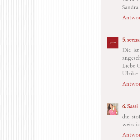
Sandra
Antwor
seena
Die ist
angesch
Liebe 
Ulrike
Antwor
Sassi
die st
weiss ic
Antwor