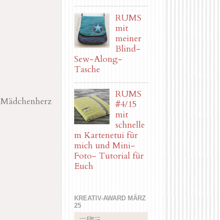
RUMS
mit
meiner
Blind-
Sew-Along-
Tasche
RUMS
e Mädchenherz
#4/15
mit
schnelle
m Kartenetui für
mich und Mini-
Foto- Tutorial für
Euch
KREATIV-AWARD MÄRZ
25