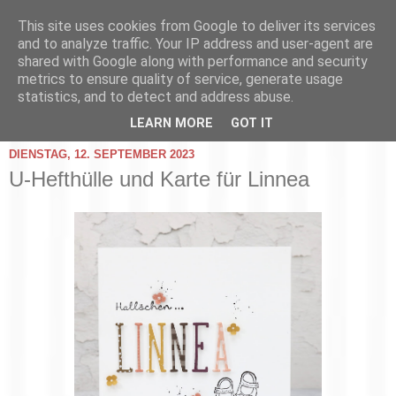
This site uses cookies from Google to deliver its services
and to analyze traffic. Your IP address and user-agent are
shared with Google along with performance and security
metrics to ensure quality of service, generate usage
statistics, and to detect and address abuse.
▼
LEARN MORE
GOT IT
DIENSTAG, 12. SEPTEMBER 2023
U-Hefthülle und Karte für Linnea