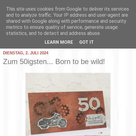
This site uses cookies from Google to deliver its services
and to analyze traffic. Your IP address and user-agent are
shared with Google along with performance and security
metrics to ensure quality of service, generate usage
statistics, and to detect and address abuse.
▼
LEARN MORE
GOT IT
DIENSTAG, 2. JULI 2024
Zum 50igsten... Born to be wild!