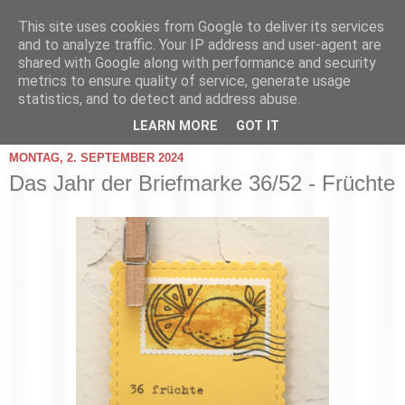
This site uses cookies from Google to deliver its services
and to analyze traffic. Your IP address and user-agent are
shared with Google along with performance and security
metrics to ensure quality of service, generate usage
statistics, and to detect and address abuse.
▼
LEARN MORE
GOT IT
MONTAG, 2. SEPTEMBER 2024
Das Jahr der Briefmarke 36/52 - Früchte