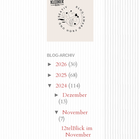
BLOG-ARCHIV
2026
(30)
►
2025
(68)
►
2024
(114)
▼
Dezember
►
(13)
November
▼
(7)
12telBlick im
November