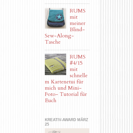
RUMS
mit
meiner
Blind-
Sew-Along-
Tasche
RUMS
#4/15
mit
schnelle
m Kartenetui für
mich und Mini-
Foto- Tutorial für
Euch
KREATIV-AWARD MÄRZ
25