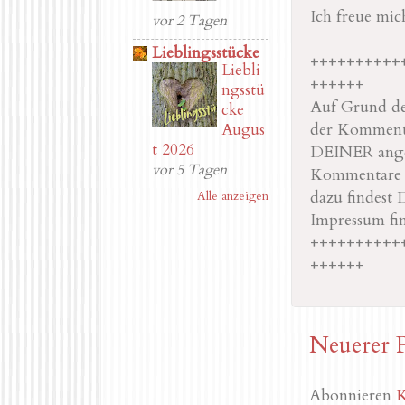
Ich freue mi
vor 2 Tagen
Lieblingsstücke
++++++++++
Liebli
++++++
ngsstü
Auf Grund der
cke
der Kommenta
Augus
t 2026
DEINER angeg
vor 5 Tagen
Kommentare na
dazu findest 
Alle anzeigen
Impressum fi
++++++++++
++++++
Neuerer 
Abonnieren
K