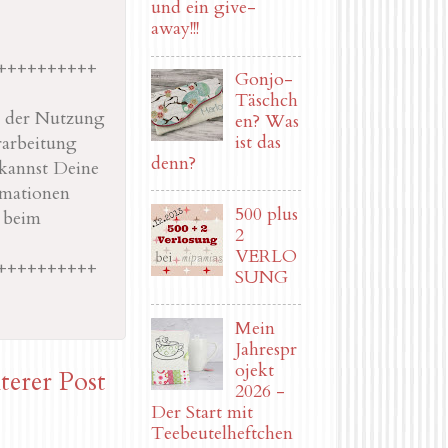
und ein give-
away!!!
++++++++++
Gonjo-
Täschch
it der Nutzung
en? Was
ist das
rarbeitung
denn?
kannst Deine
rmationen
500 plus
r beim
2
VERLO
++++++++++
SUNG
Mein
Jahrespr
ojekt
terer Post
2026 -
Der Start mit
Teebeutelheftchen