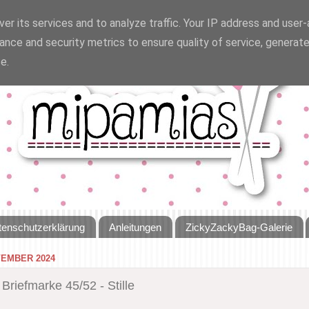
er its services and to analyze traffic. Your IP address and user
ance and security metrics to ensure quality of service, generat
e.
tenschutzerklärung
Anleitungen
ZickyZackyBag-Galerie
VEMBER 2024
Briefmarke 45/52 - Stille