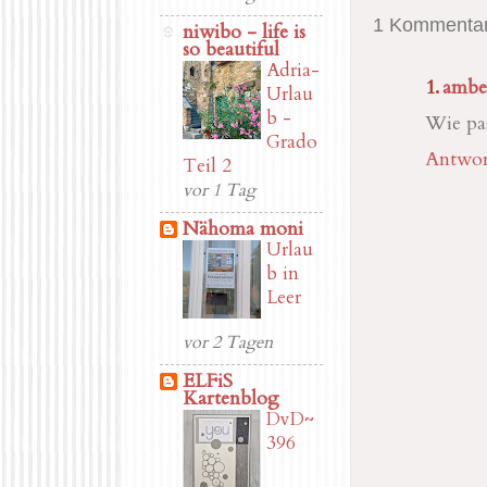
1 Kommentar
niwibo - life is
so beautiful
Adria-
ambe
Urlau
b -
Wie pas
Grado
Antwor
Teil 2
vor 1 Tag
Nähoma moni
Urlau
b in
Leer
vor 2 Tagen
ELFiS
Kartenblog
DvD~
396