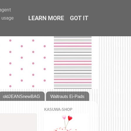
-agent
LEARN MORE
GOT IT
e usage
oldJEANSnewBAG
Waltrauts Ei-Pads
KASUWA-SHOP