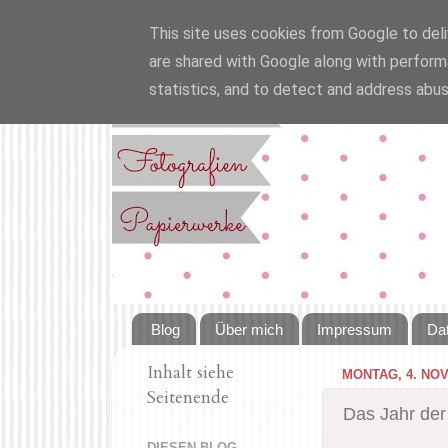
This site uses cookies from Google to deliv
are shared with Google along with perform
statistics, and to detect and address abus
Blog
Über mich
Impressum
Da
Inhalt siehe
MONTAG, 4. NO
Seitenende
Das Jahr der 
DIESEN BLOG