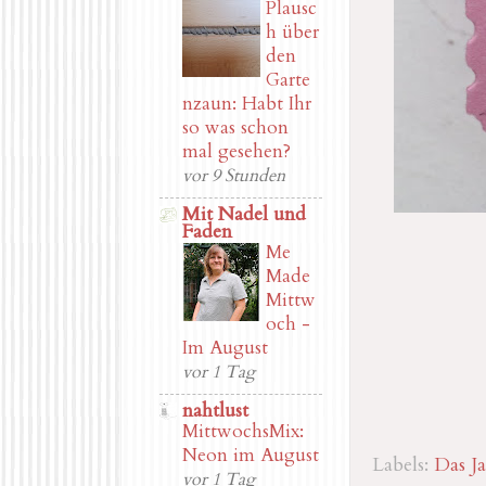
Plausc
h über
den
Garte
nzaun: Habt Ihr
so was schon
mal gesehen?
vor 9 Stunden
Mit Nadel und
Faden
Me
Made
Mittw
och -
Im August
vor 1 Tag
nahtlust
MittwochsMix:
Neon im August
Labels:
Das J
vor 1 Tag