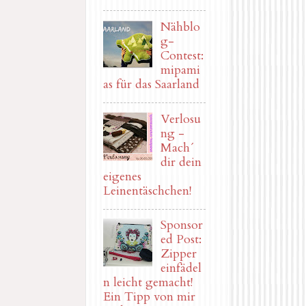
Nähblo
g-
Contest:
mipami
as für das Saarland
Verlosu
ng -
Mach´
dir dein
eigenes
Leinentäschchen!
Sponsor
ed Post:
Zipper
einfädel
n leicht gemacht!
Ein Tipp von mir