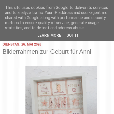
This site uses cookies from Google to deliver its services
and to analyze traffic. Your IP address and user-agent are
shared with Google along with performance and security
metrics to ensure quality of service, generate usage
statistics, and to detect and address abuse.
▼
LEARN MORE
GOT IT
DIENSTAG, 26. MAI 2026
Bilderrahmen zur Geburt für Anni