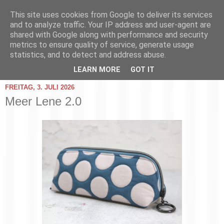
This site uses cookies from Google to deliver its services
and to analyze traffic. Your IP address and user-agent are
shared with Google along with performance and security
metrics to ensure quality of service, generate usage
statistics, and to detect and address abuse.
▼
LEARN MORE
GOT IT
FREITAG, 3. JULI 2026
Meer Lene 2.0