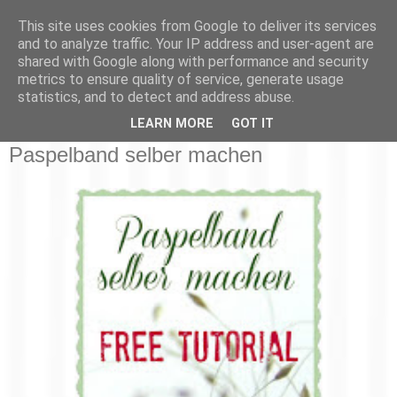
This site uses cookies from Google to deliver its services
and to analyze traffic. Your IP address and user-agent are
shared with Google along with performance and security
metrics to ensure quality of service, generate usage
statistics, and to detect and address abuse.
▼
LEARN MORE
GOT IT
Paspelband selber machen