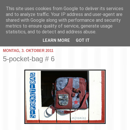
This site uses cookies from Google to deliver its services
and to analyze traffic. Your IP address and user-agent are
shared with Google along with performance and security
metrics to ensure quality of service, generate usage
statistics, and to detect and address abuse.
▼
LEARN MORE
GOT IT
MONTAG, 3. OKTOBER 2011
5-pocket-bag # 6