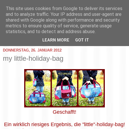
This site uses cookies from Google to deliver its services
and to analyze traffic. Your IP address and user-agent are
shared with Google along with performance and security
metrics to ensure quality of service, generate usage
statistics, and to detect and address abuse.
▼
LEARN MORE
GOT IT
DONNERSTAG, 26. JANUAR 2012
my little-holiday-bag
Geschafft!
Ein wirklich riesiges Ergebnis, die "little"-holiday-bag!