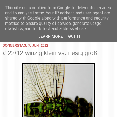
This site uses cookies from Google to deliver its services
and to analyze traffic. Your IP address and user-agent are
shared with Google along with performance and security
metrics to ensure quality of service, generate usage
statistics, and to detect and address abuse.
▼
LEARN MORE
GOT IT
DONNERSTAG, 7. JUNI 2012
# 22/12 winzig klein vs. riesig groß