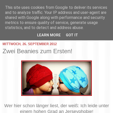
This site uses cookies from Google to deliver its services
and to analyze traffic. Your IP address and user-agent are
shared with Google along with performance and security
metrics to ensure quality of service, generate usage
statistics, and to detect and address abuse.
▼
LEARN MORE
GOT IT
MITTWOCH, 26. SEPTEMBER 2012
Zwei Beanies zum Ersten!
Wer hier schon länger liest, der weiß: Ich leide unter
einem hohen Grad an Jerseyphobie!