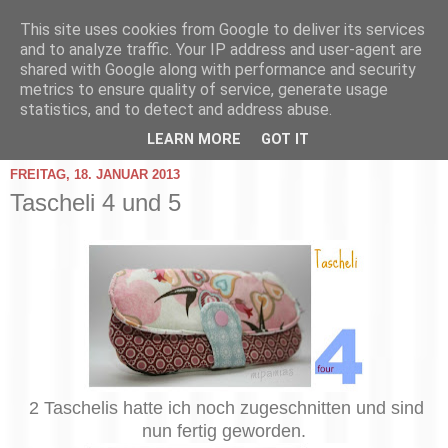
This site uses cookies from Google to deliver its services
and to analyze traffic. Your IP address and user-agent are
shared with Google along with performance and security
metrics to ensure quality of service, generate usage
statistics, and to detect and address abuse.
▼
LEARN MORE
GOT IT
FREITAG, 18. JANUAR 2013
Tascheli 4 und 5
2 Taschelis hatte ich noch zugeschnitten und sind
nun fertig geworden.