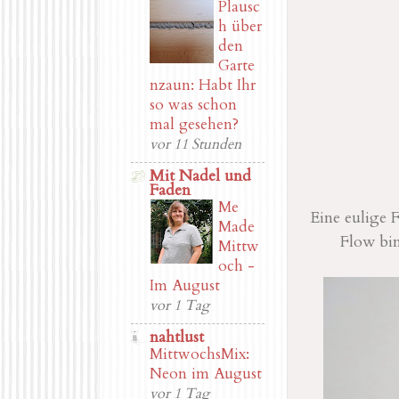
Plausc
h über
den
Garte
nzaun: Habt Ihr
so was schon
mal gesehen?
vor 11 Stunden
Mit Nadel und
Faden
Me
Eine eulige 
Made
Flow bin
Mittw
och -
Im August
vor 1 Tag
nahtlust
MittwochsMix:
Neon im August
vor 1 Tag