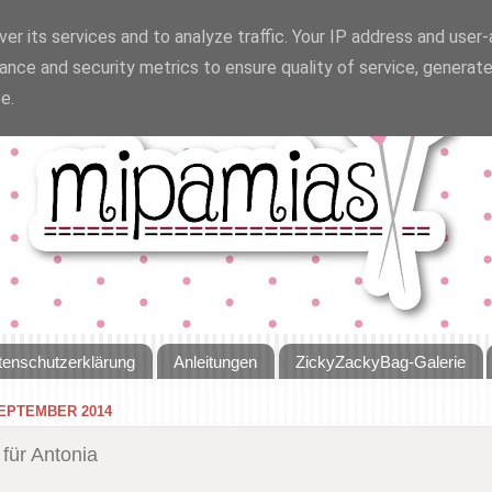
er its services and to analyze traffic. Your IP address and user
ance and security metrics to ensure quality of service, generat
e.
tenschutzerklärung
Anleitungen
ZickyZackyBag-Galerie
SEPTEMBER 2014
 für Antonia