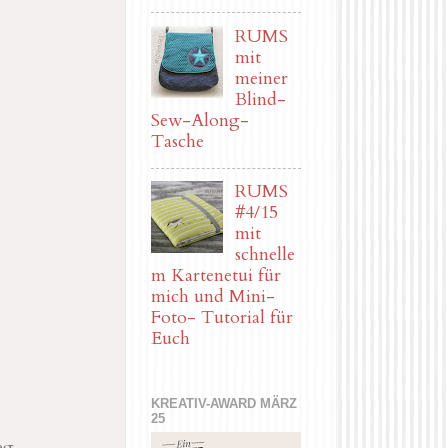
RUMS
mit
meiner
Blind-
Sew-Along-
Tasche
RUMS
#4/15
mit
schnelle
m Kartenetui für
mich und Mini-
Foto- Tutorial für
Euch
KREATIV-AWARD MÄRZ
25
eg.