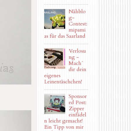
Nähblo
g-
Contest:
mipami
as für das Saarland
Verlosu
ng -
Mach´
dir dein
eigenes
Leinentäschchen!
Sponsor
ed Post:
Zipper
einfädel
n leicht gemacht!
Ein Tipp von mir