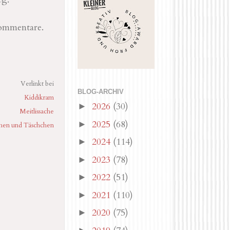
ommentare.
Verlinkt bei
BLOG-ARCHIV
Kiddikram
2026
(30)
►
Meitlissache
2025
(68)
►
hen und Täschchen
2024
(114)
►
2023
(78)
►
2022
(51)
►
2021
(110)
►
2020
(75)
►