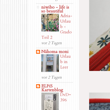
niwibo - life is
so beautiful
Adria-
Urlau
b -
Grado
Teil 2
vor 2 Tagen
Nähoma moni
Urlau
b in
Leer
vor 2 Tagen
ELFiS
Kartenblog
DvD~
396