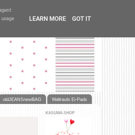
-agent
LEARN MORE
GOT IT
e usage
oldJEANSnewBAG
Waltrauts Ei-Pads
KASUWA-SHOP