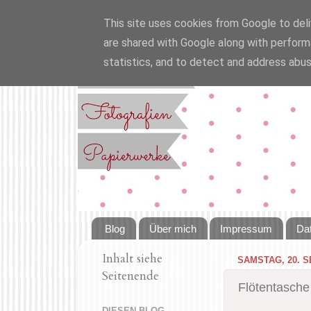
This site uses cookies from Google to deliv
are shared with Google along with perform
statistics, and to detect and address abus
Blog
Über mich
Impressum
Da
Inhalt siehe
SAMSTAG, 20. 
Seitenende
Flötentasche
DIESEN BLOG