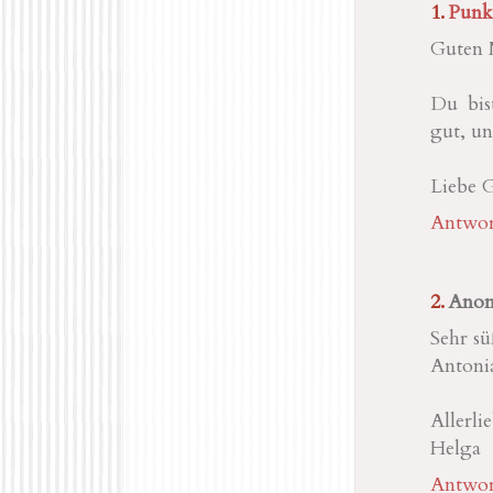
Punk
Guten 
Du bis
gut, un
Liebe 
Antwor
Ano
Sehr sü
Antonia
Allerl
Helga
Antwor