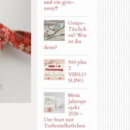
und ein give-
away!!!
Gonjo-
Täschch
en? Was
ist das
denn?
500 plus
2
VERLO
SUNG
Mein
Jahrespr
ojekt
2026 -
Der Start mit
Teebeutelheftchen