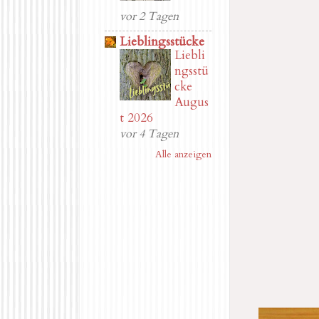
vor 2 Tagen
Lieblingsstücke
Liebli
ngsstü
cke
Augus
t 2026
vor 4 Tagen
Alle anzeigen