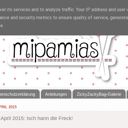
er its services and to analyze traffic. Your IP address and user
ance and security metrics to ensure quality of service, generat
e.
tenschutzerklärung
Anleitungen
ZickyZackyBag-Galerie
PRIL 2015
April 2015: Isch hann die Freck!