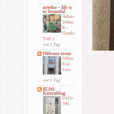
niwibo - life is
so beautiful
Adria-
Urlau
b -
Grado
Teil 2
vor 1 Tag
Nähoma moni
Urlau
b in
Leer
vor 1 Tag
ELFiS
Kartenblog
DvD~
396