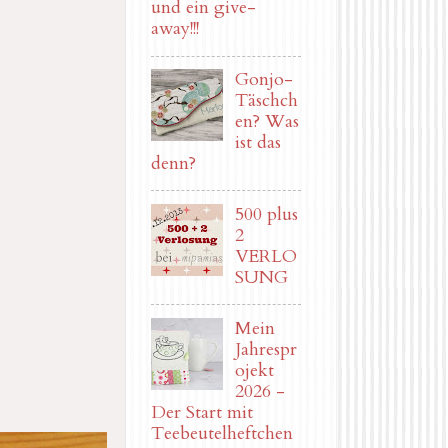
und ein give-
away!!!
Gonjo-
Täschch
en? Was
ist das
denn?
500 plus
2
VERLO
SUNG
Mein
Jahrespr
ojekt
2026 -
Der Start mit
Teebeutelheftchen