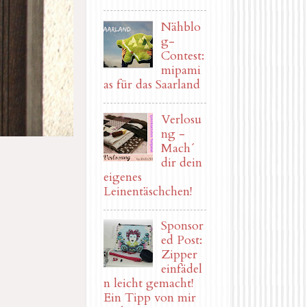
Nähblo
g-
Contest:
mipami
as für das Saarland
Verlosu
ng -
Mach´
dir dein
eigenes
Leinentäschchen!
Sponsor
ed Post:
Zipper
einfädel
n leicht gemacht!
Ein Tipp von mir