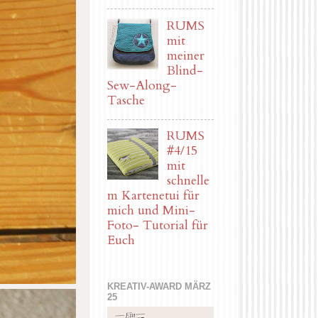
RUMS
mit
meiner
Blind-
Sew-Along-
Tasche
RUMS
#4/15
mit
schnelle
m Kartenetui für
mich und Mini-
Foto- Tutorial für
Euch
KREATIV-AWARD MÄRZ
25