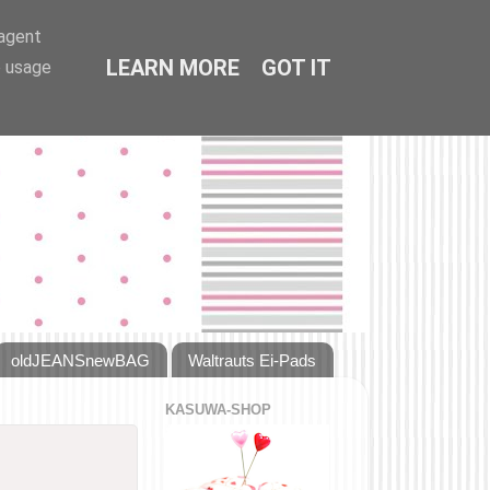
-agent
LEARN MORE
GOT IT
e usage
oldJEANSnewBAG
Waltrauts Ei-Pads
KASUWA-SHOP