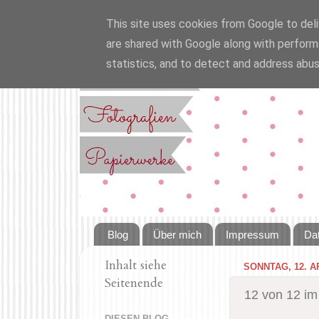
This site uses cookies from Google to deliv
are shared with Google along with perform
statistics, and to detect and address abus
Blog
Über mich
Impressum
Da
Inhalt siehe
SONNTAG, 12. A
Seitenende
12 von 12 im 
DIESEN BLOG