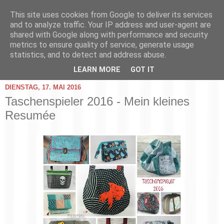
This site uses cookies from Google to deliver its services
and to analyze traffic. Your IP address and user-agent are
shared with Google along with performance and security
metrics to ensure quality of service, generate usage
statistics, and to detect and address abuse.
▼
LEARN MORE
GOT IT
DIENSTAG, 17. MAI 2016
Taschenspieler 2016 - Mein kleines
Resumée