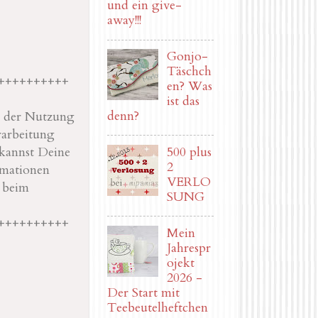
und ein give-
away!!!
Gonjo-
Täschch
++++++++++
en? Was
ist das
denn?
it der Nutzung
rarbeitung
kannst Deine
500 plus
2
rmationen
VERLO
r beim
SUNG
++++++++++
Mein
Jahrespr
ojekt
2026 -
Der Start mit
Teebeutelheftchen