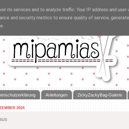
er its services and to analyze traffic. Your IP address and user
ance and security metrics to ensure quality of service, generat
e.
tenschutzerklärung
Anleitungen
ZickyZackyBag-Galerie
EZEMBER 2024
aus