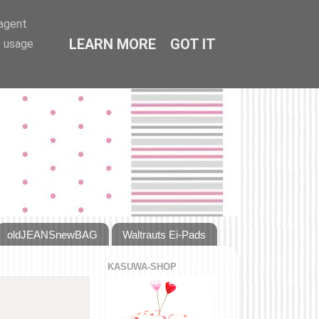
-agent
LEARN MORE
GOT IT
e usage
oldJEANSnewBAG
Waltrauts Ei-Pads
KASUWA-SHOP