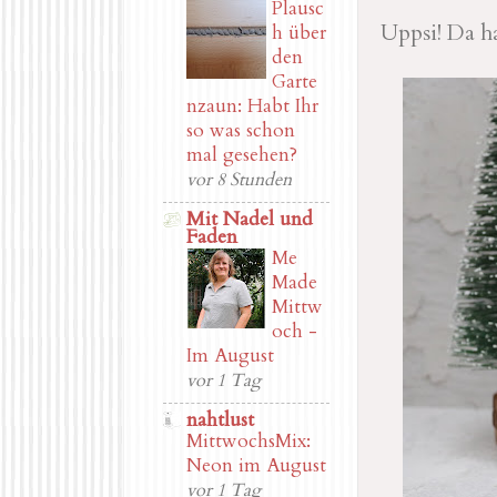
Plausc
Uppsi! Da ha
h über
den
Garte
nzaun: Habt Ihr
so was schon
mal gesehen?
vor 8 Stunden
Mit Nadel und
Faden
Me
Made
Mittw
och -
Im August
vor 1 Tag
nahtlust
MittwochsMix:
Neon im August
vor 1 Tag