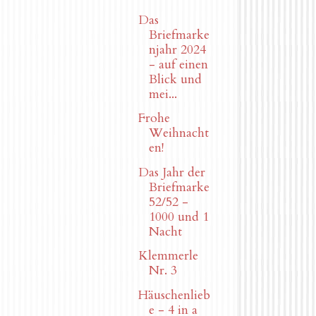
Das
Briefmarke
njahr 2024
- auf einen
Blick und
mei...
Frohe
Weihnacht
en!
Das Jahr der
Briefmarke
52/52 -
1000 und 1
Nacht
Klemmerle
Nr. 3
Häuschenlieb
e - 4 in a