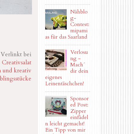
Nähblo
g-
Contest:
mipami
as für das Saarland
Verlosu
Verlinkt bei
ng -
Creativsalat
Mach´
 und kreativ
dir dein
eigenes
blingsstücke
Leinentäschchen!
Sponsor
ed Post:
Zipper
einfädel
n leicht gemacht!
Ein Tipp von mir