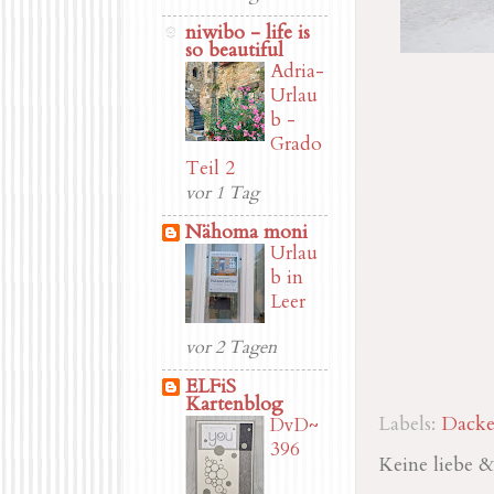
niwibo - life is
so beautiful
Adria-
Urlau
b -
Grado
Teil 2
vor 1 Tag
Nähoma moni
Urlau
b in
Leer
vor 2 Tagen
ELFiS
Kartenblog
Labels:
Dacke
DvD~
396
Keine liebe 