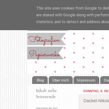
This site uses cookies from Google to deliv
are shared with Google along with perform
statistics, and to detect and address abus
Blog
Über mich
Impressum
Da
Inhalt siehe
SONNTAG, 8. D
Seitenende
Dackel-Nikol
DIESEN BLOG