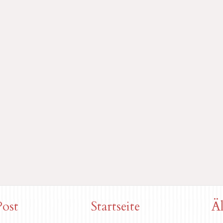
Post
Startseite
Äl