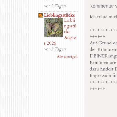
vor 2 Tagen
Kommentar ve
Lieblingsstücke
Ich freue mi
Liebli
ngsstü
++++++++++
cke
++++++
Augus
Auf Grund der
t 2026
vor 5 Tagen
der Kommenta
DEINER angeg
Alle anzeigen
Kommentare na
dazu findest 
Impressum fi
++++++++++
++++++