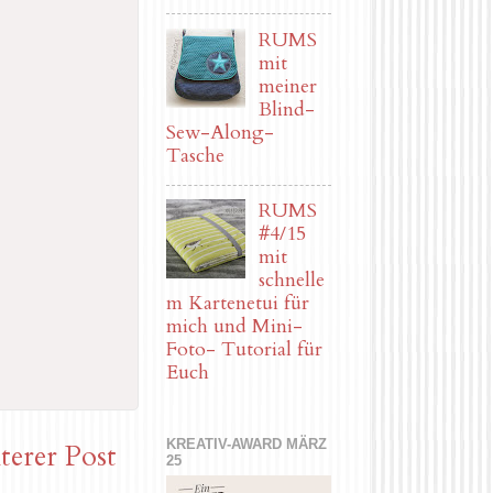
RUMS
mit
meiner
Blind-
Sew-Along-
Tasche
RUMS
#4/15
mit
schnelle
m Kartenetui für
mich und Mini-
Foto- Tutorial für
Euch
KREATIV-AWARD MÄRZ
terer Post
25