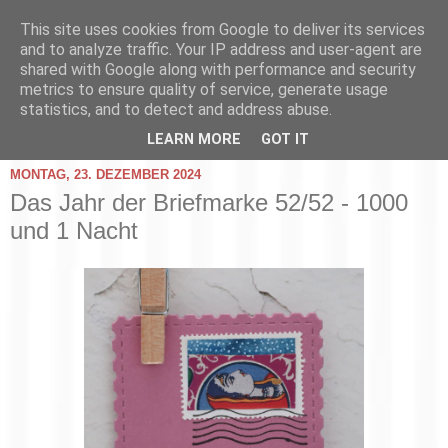
This site uses cookies from Google to deliver its services
and to analyze traffic. Your IP address and user-agent are
shared with Google along with performance and security
metrics to ensure quality of service, generate usage
statistics, and to detect and address abuse.
▼
LEARN MORE
GOT IT
MONTAG, 23. DEZEMBER 2024
Das Jahr der Briefmarke 52/52 - 1000
und 1 Nacht