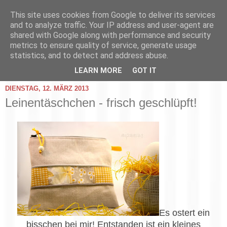
This site uses cookies from Google to deliver its services
and to analyze traffic. Your IP address and user-agent are
shared with Google along with performance and security
metrics to ensure quality of service, generate usage
statistics, and to detect and address abuse.
▼
LEARN MORE
GOT IT
DIENSTAG, 12. MÄRZ 2013
Leinentäschchen - frisch geschlüpft!
Es ostert ein
bisschen bei mir! Entstanden ist ein kleines