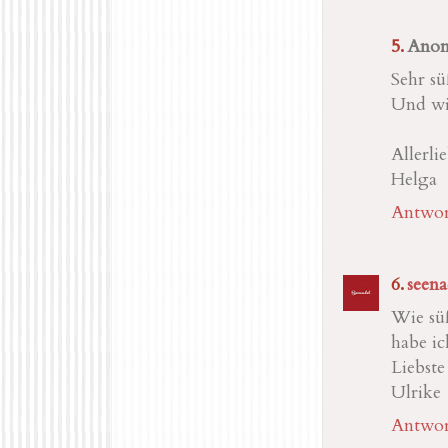
Ano
Sehr sü
Und wie
Allerli
Helga
Antwor
seena
Wie süß
habe ich
Liebst
Ulrike
Antwor