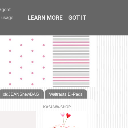
-agent
LEARN MORE
GOT IT
e usage
oldJEANSnewBAG
Waltrauts Ei-Pads
KASUWA-SHOP