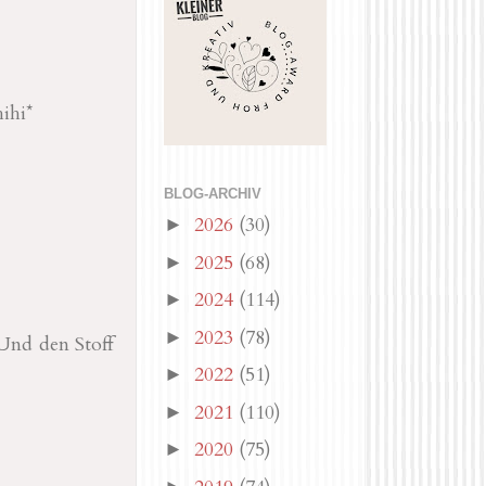
ihi*
BLOG-ARCHIV
2026
(30)
►
2025
(68)
►
2024
(114)
►
2023
(78)
►
 Und den Stoff
2022
(51)
►
2021
(110)
►
2020
(75)
►