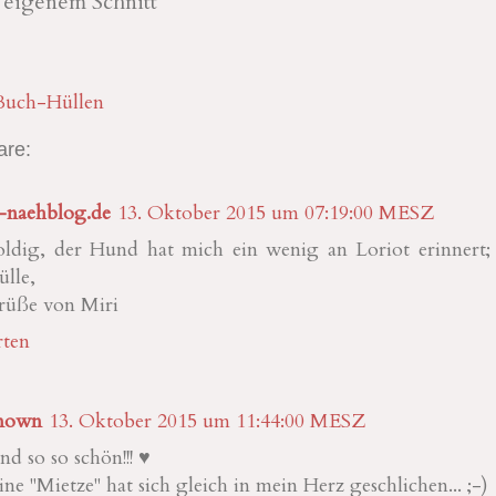
 eigenem Schnitt
Buch-Hüllen
re:
-naehblog.de
13. Oktober 2015 um 07:19:00 MESZ
ldig, der Hund hat mich ein wenig an Loriot erinnert; )
ülle,
Grüße von Miri
ten
nown
13. Oktober 2015 um 11:44:00 MESZ
nd so so schön!!! ♥
ine "Mietze" hat sich gleich in mein Herz geschlichen... ;-)