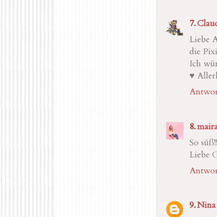
Clau
Liebe A
die Pix
Ich wü
♥ Aller
Antwor
mair
So süß!!
Liebe 
Antwor
Nina