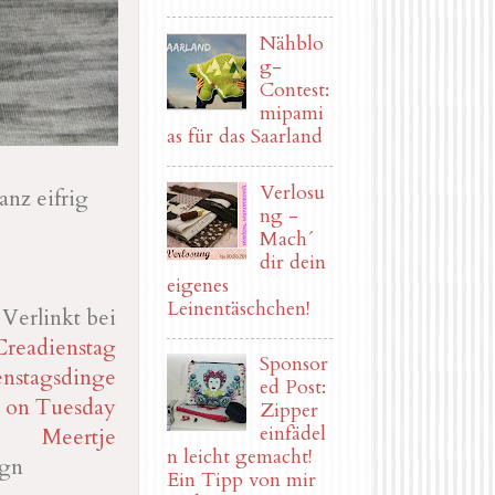
Nähblo
g-
Contest:
mipami
as für das Saarland
Verlosu
anz eifrig
ng -
Mach´
dir dein
eigenes
Leinentäschchen!
Verlinkt bei
Creadienstag
Sponsor
nstagsdinge
ed Post:
on Tuesday
Zipper
einfädel
Meertje
n leicht gemacht!
ign
Ein Tipp von mir