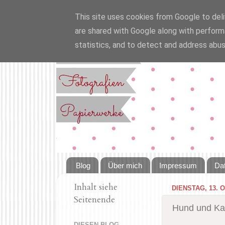
This site uses cookies from Google to deliv
are shared with Google along with perform
statistics, and to detect and address abus
Blog
Über mich
Impressum
Da
Inhalt siehe
DIENSTAG, 13. 
Seitenende
Hund und Ka
DIESEN BLOG