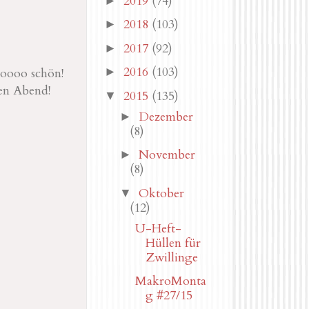
2019
(74)
►
2018
(103)
►
2017
(92)
►
2016
(103)
ooooo schön!
►
en Abend!
2015
(135)
▼
Dezember
►
(8)
November
►
(8)
Oktober
▼
(12)
U-Heft-
Hüllen für
Zwillinge
MakroMonta
g #27/15