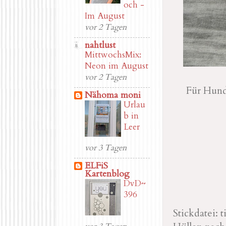
och -
Im August
vor 2 Tagen
nahtlust
MittwochsMix:
Neon im August
vor 2 Tagen
Für Hund 
Nähoma moni
Urlau
b in
Leer
vor 3 Tagen
ELFiS
Kartenblog
DvD~
396
Stickdatei: