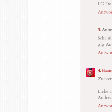
LG Dor
Antwor
Ano
Sehr sü
glg An
Antwor
Baani
Zuckers
Liebe 
Andrea
Antwor