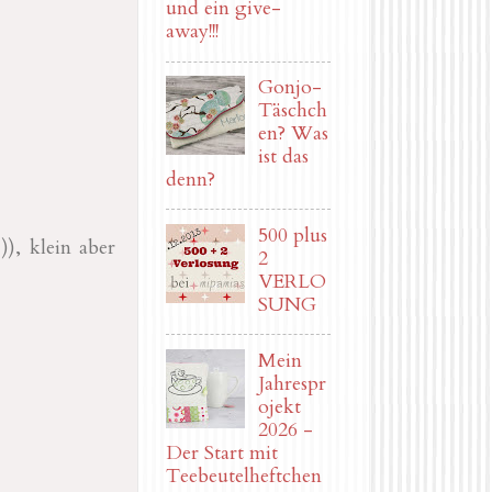
und ein give-
away!!!
Gonjo-
Täschch
en? Was
ist das
denn?
500 plus
), klein aber
2
VERLO
SUNG
Mein
Jahrespr
ojekt
2026 -
Der Start mit
Teebeutelheftchen