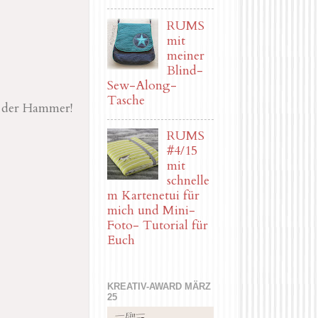
RUMS
mit
meiner
Blind-
Sew-Along-
Tasche
h der Hammer!
RUMS
#4/15
mit
schnelle
m Kartenetui für
mich und Mini-
Foto- Tutorial für
Euch
KREATIV-AWARD MÄRZ
25