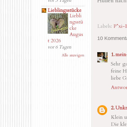
Hüllen nach
vor 3 Tagen
Lieblingsstücke
Liebli
ngsstü
Labels:
P*xi-
cke
Augus
10 Kommenta
t 2026
vor 6 Tagen
mein
Alle anzeigen
Sehr go
feine H
liebe 
Antwor
Unk
Klein u
Die kle