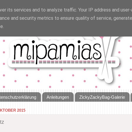
er its services and to analyze traffic. Your IP address and user
ance and security metrics to ensure quality of service, generat
e.
tenschutzerklärung
Anleitungen
ZickyZackyBag-Galerie
OKTOBER 2015
tz