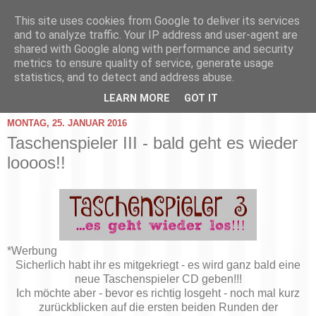
This site uses cookies from Google to deliver its services
and to analyze traffic. Your IP address and user-agent are
shared with Google along with performance and security
metrics to ensure quality of service, generate usage
statistics, and to detect and address abuse.
▼
LEARN MORE
GOT IT
MONTAG, 25. JANUAR 2016
Taschenspieler III - bald geht es wieder
loooos!!
*Werbung
Sicherlich habt ihr es mitgekriegt - es wird ganz bald eine
neue Taschenspieler CD geben!!!
Ich möchte aber - bevor es richtig losgeht - noch mal kurz
zurückblicken auf die ersten beiden Runden der