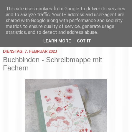
This site uses cookies from Google to deliver its services
and to analyze traffic. Your IP address and user-agent are
shared with Google along with performance and security
metrics to ensure quality of service, generate usage
statistics, and to detect and address abuse.
▼
LEARN MORE
GOT IT
DIENSTAG, 7. FEBRUAR 2023
Buchbinden - Schreibmappe mit
Fächern