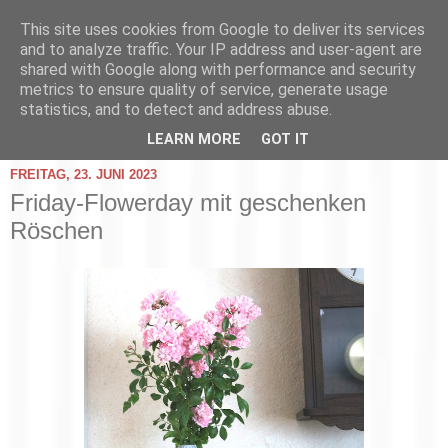
This site uses cookies from Google to deliver its services
and to analyze traffic. Your IP address and user-agent are
shared with Google along with performance and security
metrics to ensure quality of service, generate usage
statistics, and to detect and address abuse.
▼
LEARN MORE
GOT IT
FREITAG, 23. JUNI 2023
Friday-Flowerday mit geschenken
Röschen