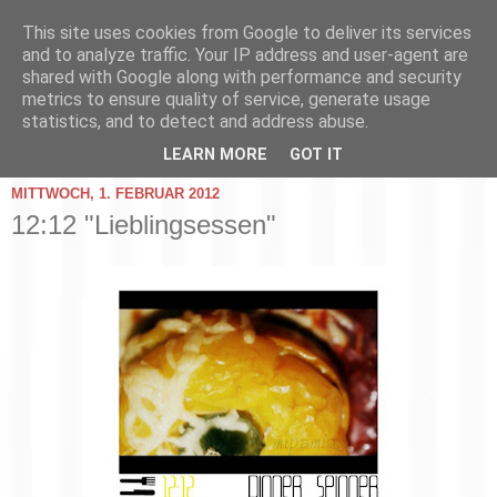
This site uses cookies from Google to deliver its services
and to analyze traffic. Your IP address and user-agent are
shared with Google along with performance and security
metrics to ensure quality of service, generate usage
statistics, and to detect and address abuse.
▼
LEARN MORE
GOT IT
MITTWOCH, 1. FEBRUAR 2012
12:12 "Lieblingsessen"