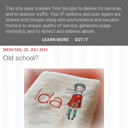
This site uses cookies from Google to deliver its services
and to analyze traffic. Your IP address and user-agent are
shared with Google along with performance and security
metrics to ensure quality of service, generate usage
statistics, and to detect and address abuse.
▼
LEARN MORE
GOT IT
DIENSTAG, 22. JULI 2014
Old school?