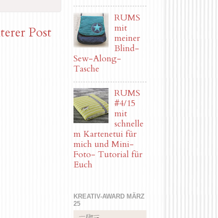
RUMS
mit
terer Post
meiner
Blind-
Sew-Along-
Tasche
RUMS
#4/15
mit
schnelle
m Kartenetui für
mich und Mini-
Foto- Tutorial für
Euch
KREATIV-AWARD MÄRZ
25