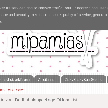
er its services and to analyze traffic. Your IP address and user
ance and security metrics to ensure quality of service, generat
e.
tenschutzerklärung
Anleitungen
ZickyZackyBag-Galerie
 NOVEMBER 2021
in vom Dorfhuhnfanpackage Oktober ist....