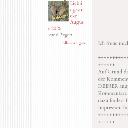
Liebli
ngsstü
cke
Augus
t 2026
vor 6 Tagen
Ich freue mi
Alle anzeigen
++++++++++
++++++
Auf Grund der
der Kommenta
DEINER angeg
Kommentare na
dazu findest 
Impressum fi
++++++++++
++++++