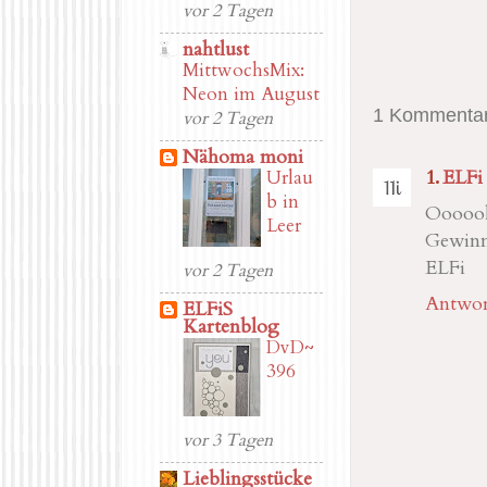
vor 2 Tagen
nahtlust
MittwochsMix:
Neon im August
1 Kommentar
vor 2 Tagen
Nähoma moni
ELFi
Urlau
b in
Oooooh,
Leer
Gewinn
ELFi
vor 2 Tagen
Antwor
ELFiS
Kartenblog
DvD~
396
vor 3 Tagen
Lieblingsstücke