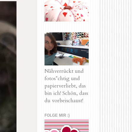
Nähverrückt und
fotos*chtig und
papierverliebt, das
bin ich! Schön, dass
du vorbeischaust!
FOLGE MIR :)