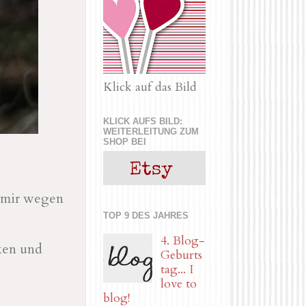
Klick auf das Bild
KLICK AUFS BILD:
WEITERLEITUNG ZUM
SHOP BEI
i mir wegen
TOP 9 DES JAHRES
4. Blog-
ken und
Geburts
tag... I
love to
blog!