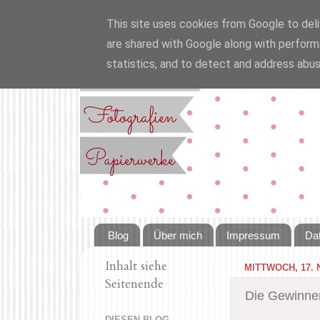
This site uses cookies from Google to deliv
are shared with Google along with perform
statistics, and to detect and address abus
Blog
Über mich
Impressum
Da
Inhalt siehe
MITTWOCH, 17.
Seitenende
Die Gewinner
DIESEN BLOG