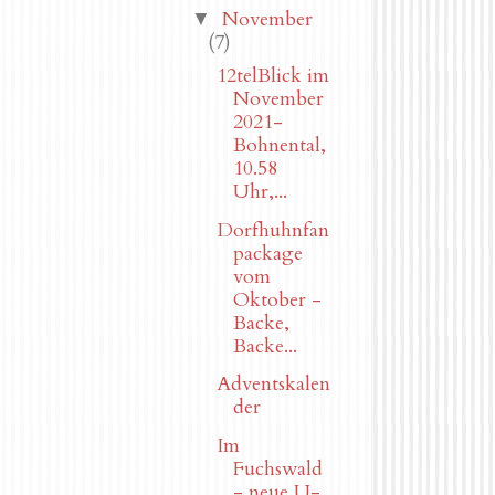
November
▼
(7)
12telBlick im
November
2021-
Bohnental,
10.58
Uhr,...
Dorfhuhnfan
package
vom
Oktober -
Backe,
Backe...
Adventskalen
der
Im
Fuchswald
- neue U-