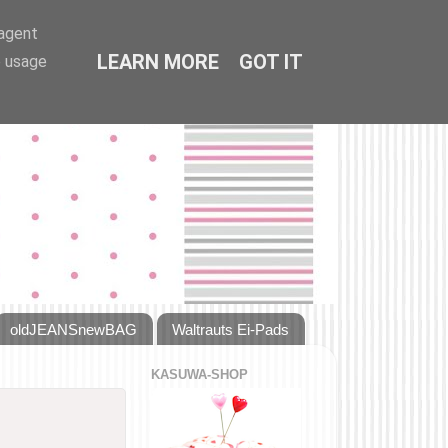
-agent
LEARN MORE
GOT IT
e usage
oldJEANSnewBAG
Waltrauts Ei-Pads
KASUWA-SHOP