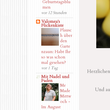
Geburtstagsblu
men
vor 12 Stunden
Valomea's
Flickenkiste
Plausc
h über
den
Garte
nzaun: Habt Ihr
so was schon
mal gesehen?
vor 1 Tag
Herzlichen
Mit Nadel und
Faden
Me
Und au
Made
Mittw
och -
Im August