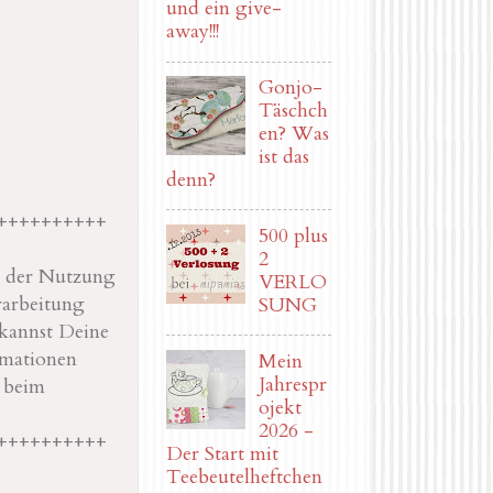
und ein give-
away!!!
Gonjo-
Täschch
en? Was
ist das
denn?
++++++++++
500 plus
2
it der Nutzung
VERLO
rarbeitung
SUNG
kannst Deine
rmationen
Mein
Jahrespr
r beim
ojekt
2026 -
++++++++++
Der Start mit
Teebeutelheftchen