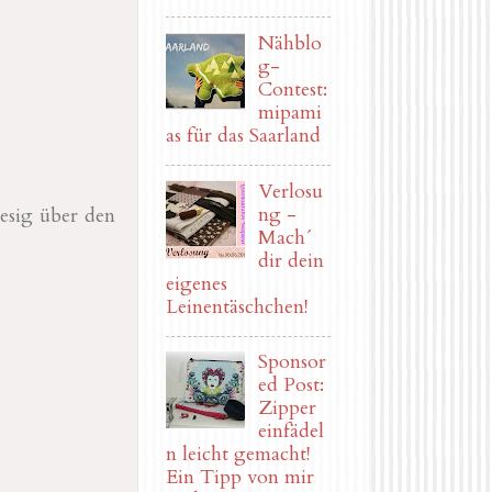
Nähblo
g-
Contest:
mipami
as für das Saarland
Verlosu
ng -
iesig über den
Mach´
dir dein
eigenes
Leinentäschchen!
Sponsor
ed Post:
Zipper
einfädel
n leicht gemacht!
Ein Tipp von mir