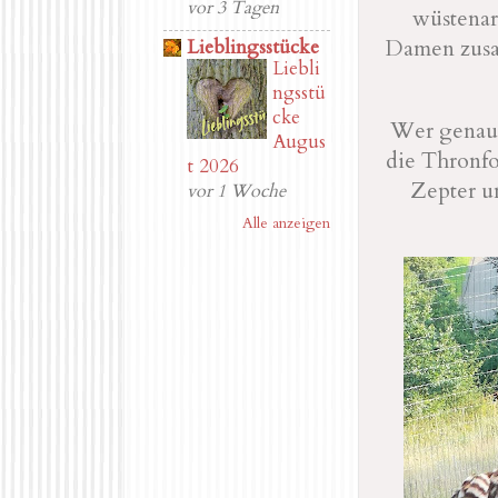
vor 3 Tagen
wüstenart
Lieblingsstücke
Damen zusam
Liebli
ngsstü
cke
Wer genau 
Augus
die Thronfo
t 2026
Zepter u
vor 1 Woche
Alle anzeigen