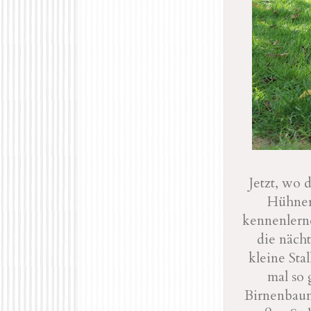
Jetzt, wo 
Hühner 
kennenlerne
die näch
kleine Stal
mal so
Birnenbaum