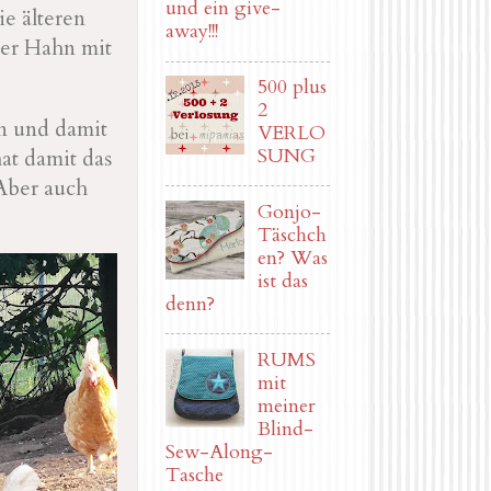
und ein give-
ie älteren
away!!!
der Hahn mit
500 plus
2
n und damit
VERLO
SUNG
at damit das
Aber auch
Gonjo-
Täschch
en? Was
ist das
denn?
RUMS
mit
meiner
Blind-
Sew-Along-
Tasche