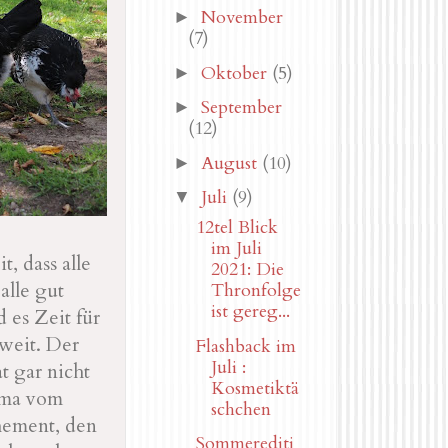
November
►
(7)
Oktober
(5)
►
September
►
(12)
August
(10)
►
Juli
(9)
▼
12tel Blick
im Juli
, dass alle
2021: Die
alle gut
Thronfolge
ist gereg...
 es Zeit für
weit. Der
Flashback im
Juli :
at gar nicht
Kosmetiktä
lma vom
schchen
hement, den
Sommerediti