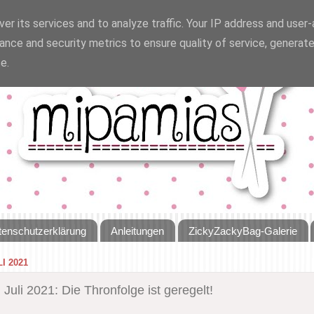
er its services and to analyze traffic. Your IP address and user
ance and security metrics to ensure quality of service, generat
e.
tenschutzerklärung
Anleitungen
ZickyZackyBag-Galerie
LI 2021
m Juli 2021: Die Thronfolge ist geregelt!