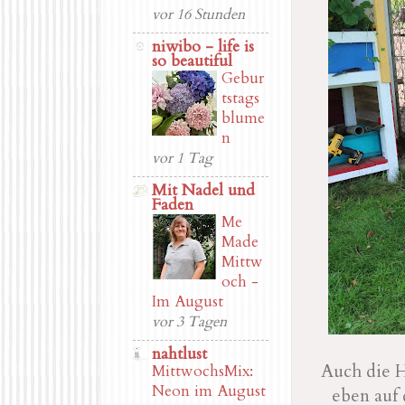
vor 16 Stunden
niwibo - life is
so beautiful
Gebur
tstags
blume
n
vor 1 Tag
Mit Nadel und
Faden
Me
Made
Mittw
och -
Im August
vor 3 Tagen
nahtlust
Auch die H
MittwochsMix:
Neon im August
eben auf 