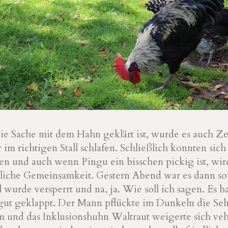
die Sache mit dem Hahn geklärt ist, wurde es auch Zeit
im richtigen Stall schlafen. Schließlich konnten sich 
n und auch wenn Pingu ein bisschen pickig ist, wird
tliche Gemeinsamkeit. Gestern Abend war es dann so
l wurde versperrt und na, ja. Wie soll ich sagen. Es h
 gut geklappt. Der Mann pflückte im Dunkeln die Se
 und das Inklusionshuhn Waltraut weigerte sich ve