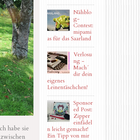
Nähblo
g-
Contest:
mipami
as für das Saarland
Verlosu
ng -
Mach´
dir dein
eigenes
Leinentäschchen!
Sponsor
ed Post:
Zipper
einfädel
ch habe sie
n leicht gemacht!
Ein Tipp von mir
inzwischen