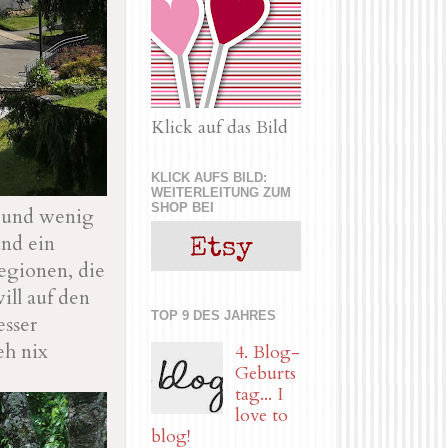
Klick auf das Bild
KLICK AUFS BILD:
WEITERLEITUNG ZUM
SHOP BEI
n und wenig
und ein
Regionen, die
will auf den
TOP 9 DES JAHRES
esser
eh nix
4. Blog-
Geburts
tag... I
love to
blog!