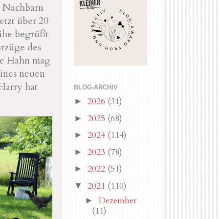
n Nachbarn
etzt über 20
ähe begrüßt
orzüge des
nge Hahn mag
eines neuen
Harry hat
BLOG-ARCHIV
2026
(31)
►
2025
(68)
►
2024
(114)
►
2023
(78)
►
2022
(51)
►
2021
(110)
▼
Dezember
►
(11)