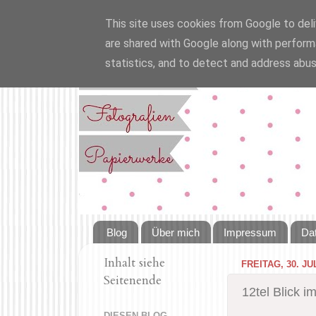
This site uses cookies from Google to deliv
are shared with Google along with perform
statistics, and to detect and address abus
Blog
Über mich
Impressum
Da
Inhalt siehe
FREITAG, 30. JU
Seitenende
12tel Blick i
DIESEN BLOG