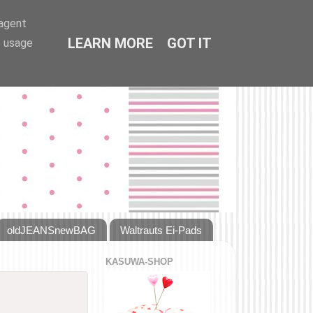
-agent
LEARN MORE
GOT IT
e usage
oldJEANSnewBAG
Waltrauts Ei-Pads
KASUWA-SHOP