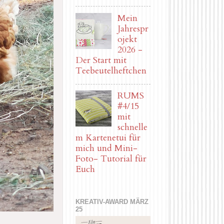
Mein
Jahrespr
ojekt
2026 -
Der Start mit
Teebeutelheftchen
RUMS
#4/15
mit
schnelle
m Kartenetui für
mich und Mini-
Foto- Tutorial für
Euch
KREATIV-AWARD MÄRZ
25