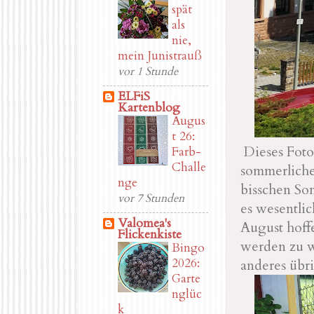
spät
als
nie,
mein Junistrauß
vor 1 Stunde
ELFiS
Kartenblog
Augus
t 26:
Dieses Foto
Farb-
Challe
sommerliche
nge
bisschen Son
vor 7 Stunden
es wesentlich
Valomea's
August hoffe
Flickenkiste
werden zu w
Bingo
2026:
anderes übri
Garte
nglüc
k