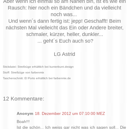
Aber wenn ich einmal so am Nähen bin, ist es wie ein
Raus
ch: hier noch ein Bändchen und da
vielleicht
noch was...
Und wenn´s dann fertig ist
: jepp! Geschafft! Beim
nächste
n
Mal vielleicht das
E
in oder Andere breiter
,
schmaler, kürzer, heller, dunkler...
... geht´s Euch auch so?
LG Astrid
Stickdatei: Streifzüge erhältlich bei kunterbunt.design
Stoff: Streifzüge von farbenmix
Taschenschnitt: El Porto erhältlich bei farbenmix.de
12 Kommentare:
Anonym
18. Dezember 2012 um 07:10:00 MEZ
Boah!!!
Ist die schön... Ich weiss gar nicht was ich sagen soll... Die