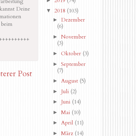
2019
(74)
►
rarbeitung
kannst Deine
2018
(103)
▼
rmationen
Dezember
►
r beim
(6)
November
►
++++++++++
(3)
Oktober
(3)
►
September
►
(7)
terer Post
August
(5)
►
Juli
(2)
►
Juni
(14)
►
Mai
(10)
►
April
(11)
►
März
(14)
►