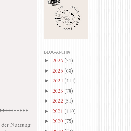
BLOG-ARCHIV
2026
(31)
►
2025
(68)
►
2024
(114)
►
2023
(78)
►
2022
(51)
►
++++++++++
2021
(110)
►
2020
(75)
►
it der Nutzung