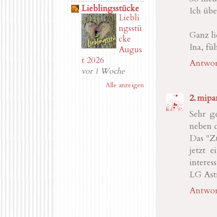
Lieblingsstücke
Ich übe
Liebli
ngsstü
Ganz l
cke
Ina, fü
Augus
t 2026
Antwor
vor 1 Woche
Alle anzeigen
mipa
Sehr g
neben 
Das "Zu
jetzt 
interes
LG Ast
Antwor