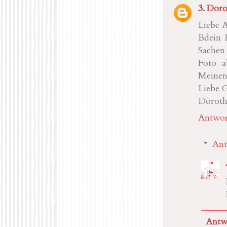
Doro
Liebe A
Bdein 
Sachen
Foto a
Meinen
Liebe 
Doroth
Antwor
Ant
Antw