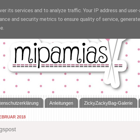
er its services and to analyze traffic. Your IP address and user
ance and security metrics to ensure quality of service, generat
e.
tenschutzerklärung
Anleitungen
ZickyZackyBag-Galerie
EBRUAR 2018
gspost