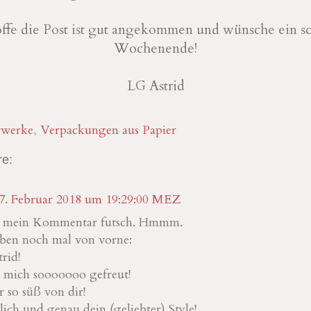
offe die Post ist gut angekommen und wünsche ein s
Wochenende!
LG Astrid
rwerke
,
Verpackungen aus Papier
e:
7. Februar 2018 um 19:29:00 MEZ
ist mein Kommentar futsch. Hmmm.
ben noch mal von vorne:
rid!
b mich sooooooo gefreut!
 so süß von dir!
lich und genau dein (geliebter) Style!