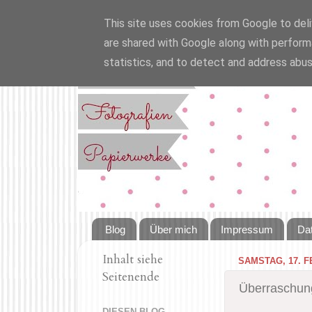
This site uses cookies from Google to deliv
are shared with Google along with perform
statistics, and to detect and address abus
Blog
Über mich
Impressum
Da
Inhalt siehe
SAMSTAG, 17. F
Seitenende
Überraschun
DIESEN BLOG