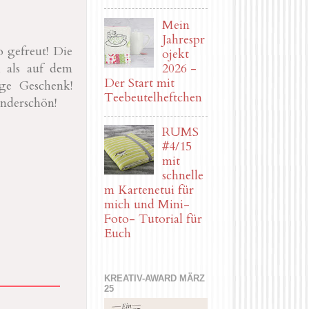
Mein
Jahrespr
 gefreut! Die
ojekt
2026 -
, als auf dem
Der Start mit
ge Geschenk!
Teebeutelheftchen
underschön!
RUMS
#4/15
mit
schnelle
m Kartenetui für
mich und Mini-
Foto- Tutorial für
Euch
KREATIV-AWARD MÄRZ
25