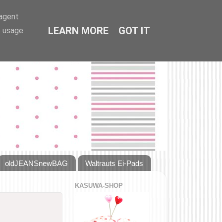
-agent
LEARN MORE
GOT IT
e usage
oldJEANSnewBAG
Waltrauts Ei-Pads
KASUWA-SHOP