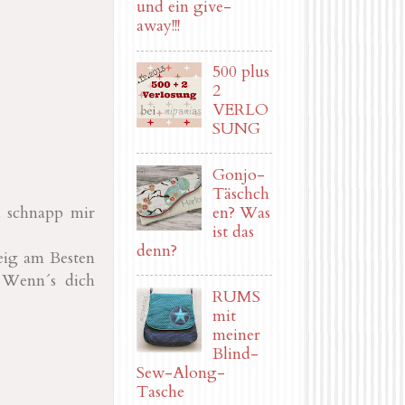
und ein give-
away!!!
500 plus
2
VERLO
SUNG
Gonjo-
Täschch
d schnapp mir
en? Was
ist das
denn?
teig am Besten
. Wenn´s dich
RUMS
mit
meiner
Blind-
Sew-Along-
Tasche