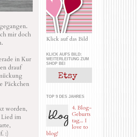
 gegangen.
ich mir doch
Klick auf das Bild
n.
KLICK AUFS BILD:
rade in Kur
WEITERLEITUNG ZUM
SHOP BEI
hen drauf
hmückung
ße Päckchen
TOP 9 DES JAHRES
4. Blog-
kt worden,
Geburts
 Lied im
tag... I
arte,
love to
. :)
blog!