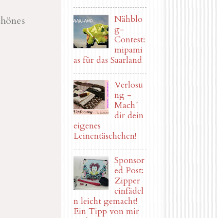
Nähblo
chönes
g-
Contest:
mipami
as für das Saarland
Verlosu
ng -
Mach´
dir dein
eigenes
Leinentäschchen!
Sponsor
ed Post:
Zipper
einfädel
n leicht gemacht!
Ein Tipp von mir