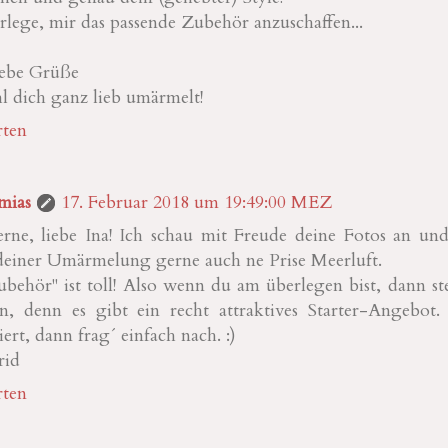
rlege, mir das passende Zubehör anzuschaffen...
iebe Grüße
hl dich ganz lieb umärmelt!
ten
mias
17. Februar 2018 um 19:49:00 MEZ
erne, liebe Ina! Ich schau mit Freude deine Fotos an un
deiner Umärmelung gerne auch ne Prise Meerluft.
behör" ist toll! Also wenn du am überlegen bist, dann s
ein, denn es gibt ein recht attraktives Starter-Angebot
siert, dann frag´ einfach nach. :)
rid
ten