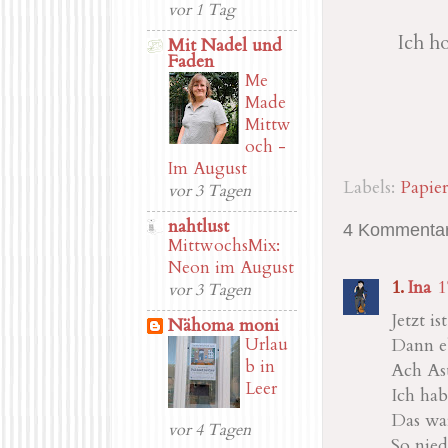
vor 1 Tag
Ich h
Mit Nadel und
Faden
Me
Made
Mittw
och -
Im August
Labels:
Papie
vor 3 Tagen
nahtlust
4 Kommentar
MittwochsMix:
Neon im August
Ina
1
vor 3 Tagen
Jetzt 
Nähoma moni
Urlau
Dann e
b in
Ach Ast
Leer
Ich ha
Das war
vor 4 Tagen
So nied