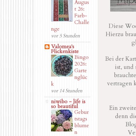
Augus
t 26:
Farb-
Challe
Diese Woc
nge
Hierzu brau
vor 5 Stunden
g
Valomea's
Flickenkiste
Bingo
Bei der Kart
2026:
ist, und
Garte
braucht
nglüc
vertragen 
k
vor 14 Stunden
niwibo - life is
so beautiful
Ein zweit
Gebur
denn di
tstags
Blog
blume
Ver
n