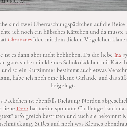
he sind zwei Überraschungspäckchen auf die Reise
chte ich noch ein hübsches Kärtchen und da musste 
latt
Idee mit dem dicken Vögelchen klaue
Christianes
e ist es dann aber nicht beblieben. Da die liebe
ge
Ina
 sie ganz sicher ein kleines Schokolädchen mit Kätzc
e und so ein Kurzimmer bestimmt auch etwas Versc
kann, habe ich noch eine kleine Girlande und das sü
beigelegt.
es Päckchen ist ebenfalls Richtung Norden abgeschic
e liebe
hat meine spontane Challenge "such das
Doro
text" erfolgreich bestritten und auch sie bekommt K
schmückung, Süßes und noch was Kleines obendrauf