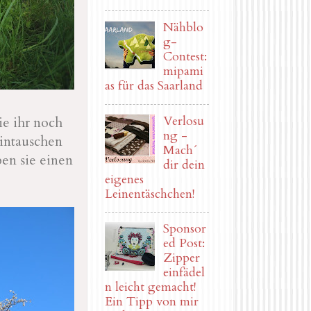
Nähblo
g-
Contest:
mipami
as für das Saarland
Verlosu
ie ihr noch
ng -
intauschen
Mach´
en sie einen
dir dein
eigenes
Leinentäschchen!
Sponsor
ed Post:
Zipper
einfädel
n leicht gemacht!
Ein Tipp von mir