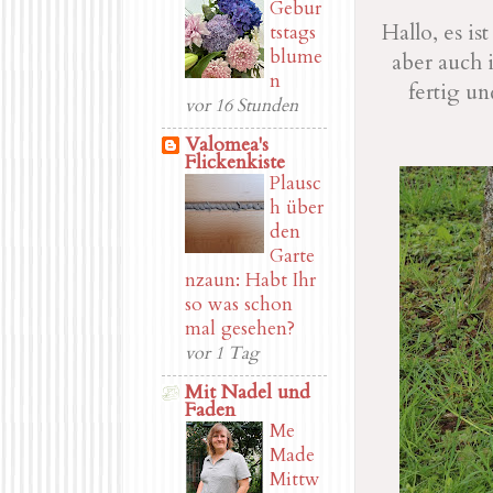
Gebur
Hallo, es is
tstags
blume
aber auch 
n
fertig u
vor 16 Stunden
Valomea's
Flickenkiste
Plausc
h über
den
Garte
nzaun: Habt Ihr
so was schon
mal gesehen?
vor 1 Tag
Mit Nadel und
Faden
Me
Made
Mittw