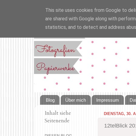
This site uses cookies from Google to deliv
are shared with Google along with perform
statistics, and to detect and address abus
Blog
Über mich
Impressum
Da
Inhalt siehe
DIENSTAG, 30. A
Seitenende
12telBlick 20
DIESEN BLOG