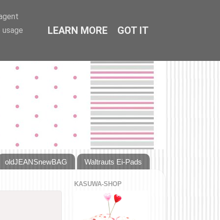
-agent
LEARN MORE
GOT IT
e usage
oldJEANSnewBAG
Waltrauts Ei-Pads
KASUWA-SHOP