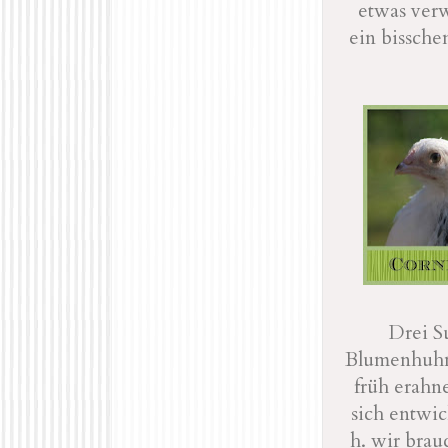
etwas verw
ein bissche
Drei S
Blumenhuhn.
früh erahn
sich entwic
h. wir brau