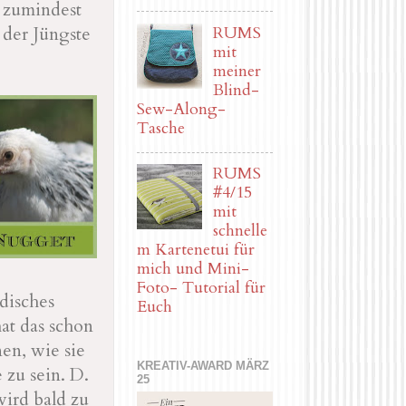
e zumindest
RUMS
 der Jüngste
mit
meiner
Blind-
Sew-Along-
Tasche
RUMS
#4/15
mit
schnelle
m Kartenetui für
mich und Mini-
Foto- Tutorial für
disches
Euch
at das schon
en, wie sie
KREATIV-AWARD MÄRZ
 zu sein. D.
25
wird bald zu