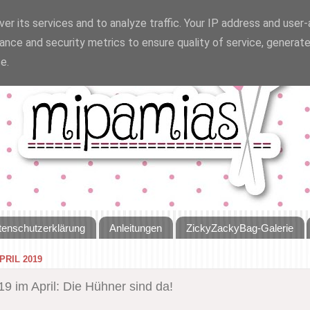
er its services and to analyze traffic. Your IP address and user
ance and security metrics to ensure quality of service, generat
e.
tenschutzerklärung
Anleitungen
ZickyZackyBag-Galerie
PRIL 2019
19 im April: Die Hühner sind da!