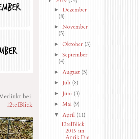
2019
(74)
▼
Dezember
►
(8)
November
►
(5)
Oktober
(3)
►
September
►
(4)
August
(5)
►
Juli
(8)
►
Juni
(3)
►
Verlinkt bei
Mai
(9)
12telBlick
►
April
(11)
▼
12telBlick
2019 im
April: Die