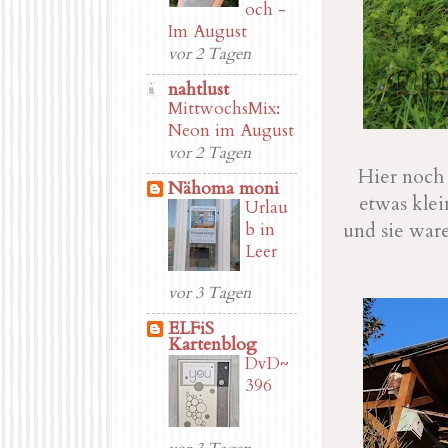
och -
Im August
vor 2 Tagen
nahtlust
MittwochsMix:
Neon im August
vor 2 Tagen
Hier noch 
Nähoma moni
etwas kle
Urlau
und sie war
b in
Leer
vor 3 Tagen
ELFiS
Kartenblog
DvD~
396