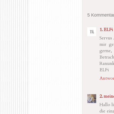
5 Kommentar
ELFi
Servus 
mir ge
gerne,
Betrach
Ranunk
ELFi
Antwor
mein
Hallo l
die ein