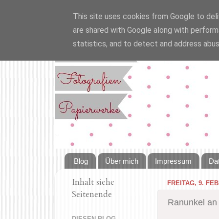
This site uses cookies from Google to deliv
are shared with Google along with perform
statistics, and to detect and address abus
Blog
Über mich
Impressum
Da
Inhalt siehe
FREITAG, 9. FE
Seitenende
Ranunkel an 
DIESEN BLOG