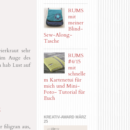
RUMS
mit
meiner
Blind-
Sew-Along-
Tasche
ierkraut sehr
RUMS
t im Auge des
#4/15
h hab Lust auf
mit
schnelle
m Kartenetui für
mich und Mini-
Foto- Tutorial für
Euch
Z
KREATIV-AWARD MÄRZ
25
 filigran aus,