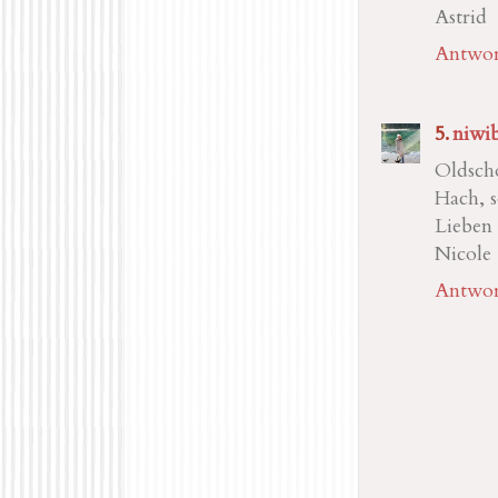
Astrid
Antwor
niwi
Oldscho
Hach, s
Lieben
Nicole
Antwor