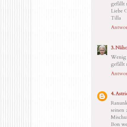
gefällt 
Liebe 
Tilla
Antwor
Näho
Wenig 
gefällt
Antwor
Astri
Ranunke
seinen 
Mischun
Bon we