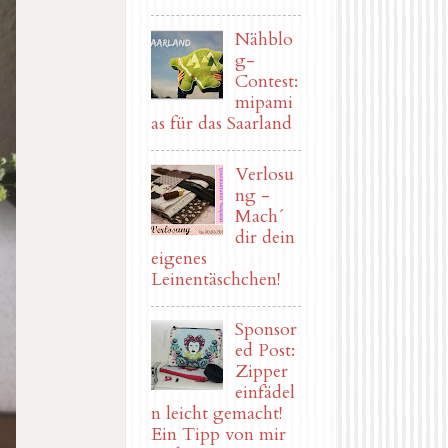
Nähblo
g-
Contest:
mipami
as für das Saarland
Verlosu
ng -
Mach´
dir dein
eigenes
Leinentäschchen!
Sponsor
ed Post:
Zipper
einfädel
n leicht gemacht!
Ein Tipp von mir