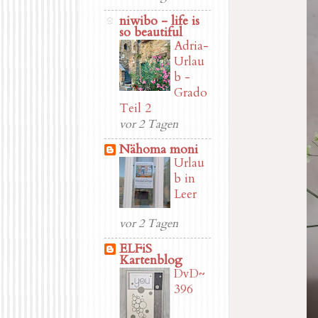
niwibo - life is
so beautiful
Adria-
Urlau
b -
Grado
Teil 2
vor 2 Tagen
Nähoma moni
Urlau
b in
Leer
vor 2 Tagen
ELFiS
Kartenblog
DvD~
396