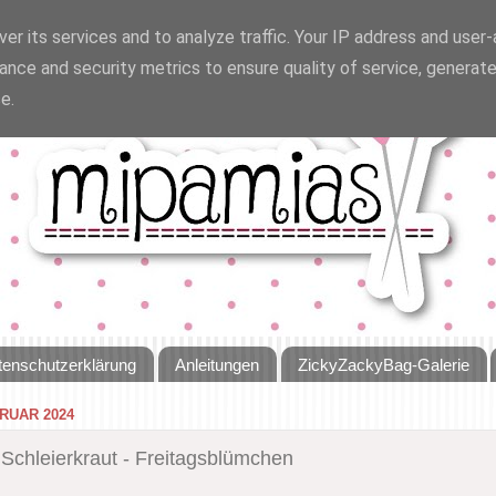
er its services and to analyze traffic. Your IP address and user
ance and security metrics to ensure quality of service, generat
e.
tenschutzerklärung
Anleitungen
ZickyZackyBag-Galerie
BRUAR 2024
Schleierkraut - Freitagsblümchen