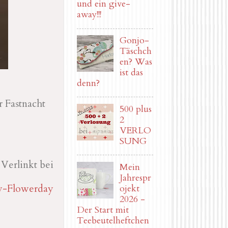
und ein give-
away!!!
Gonjo-
Täschch
en? Was
ist das
denn?
r Fastnacht
500 plus
2
VERLO
SUNG
Verlinkt bei
Mein
Jahrespr
y-Flowerday
ojekt
2026 -
Der Start mit
Teebeutelheftchen