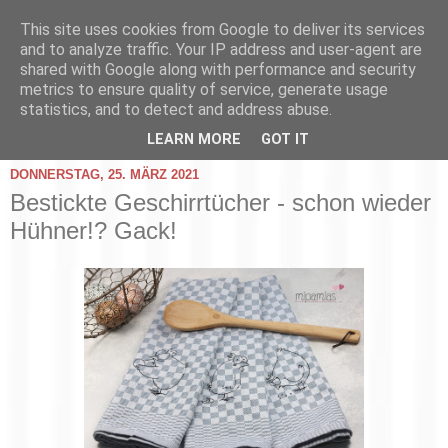
This site uses cookies from Google to deliver its services
and to analyze traffic. Your IP address and user-agent are
shared with Google along with performance and security
metrics to ensure quality of service, generate usage
statistics, and to detect and address abuse.
▼
LEARN MORE
GOT IT
DONNERSTAG, 25. MÄRZ 2021
Bestickte Geschirrtücher - schon wieder
Hühner!? Gack!