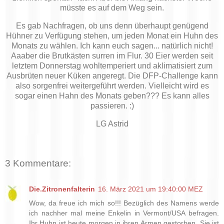
müsste es auf dem Weg sein.
Es gab Nachfragen, ob uns denn überhaupt genügend
Hühner zu Verfügung stehen, um jeden Monat ein Huhn des
Monats zu wählen. Ich kann euch sagen... natürlich nicht!
Aaaber die Brutkästen surren im Flur. 30 Eier werden seit
letztem Donnerstag wohltemperiert und aklimatisiert zum
Ausbrüten neuer Küken angeregt. Die DFP-Challenge kann
also sorgenfrei weitergeführt werden. Vielleicht wird es
sogar einen Hahn des Monats geben??? Es kann alles
passieren. :)
LG Astrid
3 Kommentare:
Die.Zitronenfalterin
16. März 2021 um 19:40:00 MEZ
Wow, da freue ich mich so!!! Bezüglich des Namens werde
ich nachher mal meine Enkelin in Vermont/USA befragen.
Ihr Huhn ist heute morgen in ihren Armen gestorben. Sie ist